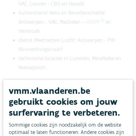
VAC, Leuven - CBG en Hasselt
buitendienst Nete en Benedenschelde:
Antwerpen - VAC, Mechelen –
OVAM
en
Herentals
dienst Meetnetten Lucht: Antwerpen - PIH
(Kronenburgstraat)
technische locaties in Lummen, Merelbeke en
Nieuwpoort.
vmm.vlaanderen.be
gebruikt cookies om jouw
surfervaring te verbeteren.
Sommige cookies zijn noodzakelijk om de website
optimaal te laten functioneren. Andere cookies zijn