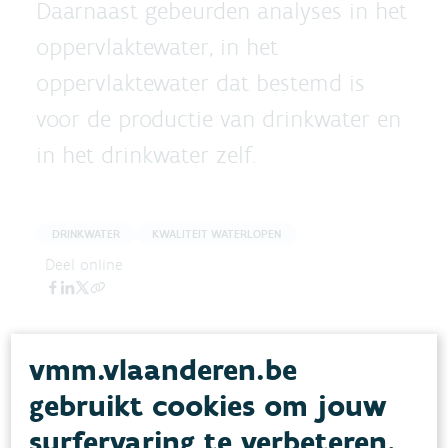
Daarnaast gebeurden analyses in het
oppervlaktewater, in het
oppervlaktewater dat bestemd is
voor de productie van drinkwater en
in het drinkwater zelf.
DRINKWATER
KWALITEIT WATERLOPEN
Deel online
vmm.vlaanderen.be
gebruikt cookies om jouw
surfervaring te verbeteren.