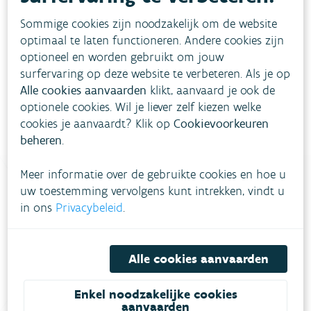
Sommige cookies zijn noodzakelijk om de website
Download pdf
optimaal te laten functioneren. Andere cookies zijn
optioneel en worden gebruikt om jouw
surfervaring op deze website te verbeteren. Als je op
Alle cookies aanvaarden
klikt, aanvaard je ook de
optionele cookies. Wil je liever zelf kiezen welke
cookies je aanvaardt? Klik op
Cookievoorkeuren
beheren
.
Meer informatie over de gebruikte cookies en hoe u
uw toestemming vervolgens kunt intrekken, vindt u
in ons
Privacybeleid
.
Heb je vragen?
meestgestelde vragen
Bekijk het overzicht van
.
Alle cookies aanvaarden
Vul ons
Niet gevonden wat je zocht?
Enkel noodzakelijke cookies
aanvaarden
contactformulier in
.