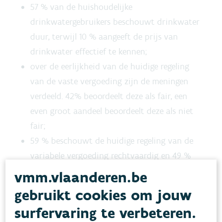
57 % van de huishoudelijke
drinkwatergebruikers beschouwt drinkwater
duur, terwijl 10 % aangeeft de prijs van
drinkwater effectief te kennen;
over de eerlijkheid van de huidige regeling
van de vaste vergoeding zijn de meningen
verdeeld. 42% beoordeelt deze als fair, een
even groot aandeel beoordeelt deze als niet
fair;
59 % beschouwt de huidige regeling van de
variabele vergoeding rechtvaardig en 49 %
vindt het goed dat er een hoger comforttarief
vmm.vlaanderen.be
bestaat.
gebruikt cookies om jouw
surfervaring te verbeteren.