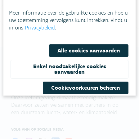
contactformulier in
.
Meer informatie over de gebruikte cookies en hoe u
uw toestemming vervolgens kunt intrekken, vindt u
Bel gratis 1700
in ons
Privacybeleid
.
Alle cookies aanvaarden
Enkel noodzakelijke cookies
aanvaarden
VLAAMSE
MILIEUMAATSCHAPPIJ
Cookievoorkeuren beheren
Onze leefomgeving klimaatbestendig maken?
Daarvoor zetten we samen met partners in op
een duurzaam lucht-, water- en klimaatbeleid.
VOLG VMM OP SOCIALE MEDIA