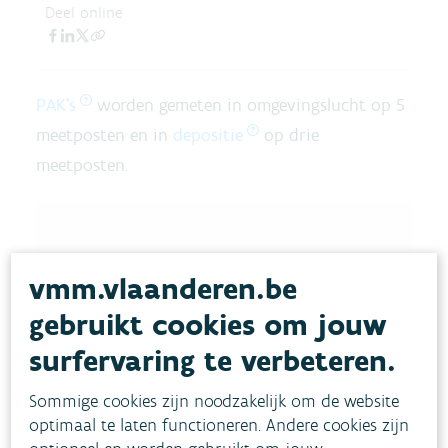
Deel online
PAK's
worden gemeten in omgevingslucht op 5
meetposten en in
depositie
op drie
meetposten.
vmm.vlaanderen.be
gebruikt cookies om jouw
Download pdf
surfervaring te verbeteren.
Sommige cookies zijn noodzakelijk om de website
optimaal te laten functioneren. Andere cookies zijn