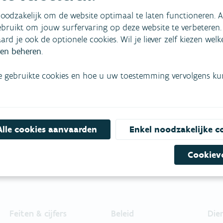
oodzakelijk om de website optimaal te laten functioneren. A
bruikt om jouw surfervaring op deze website te verbeteren.
aard je ook de optionele cookies. Wil je liever zelf kiezen wel
en beheren
.
mees
Bekijk het overzicht van
e gebruikte cookies en hoe u uw toestemming vervolgens kunt
Niet gevonden wat je zocht?
Bel gratis 1700
Alle cookies aanvaarden
Enkel noodzakelijke c
Cookiev
Feiten & cijfers
Beleid
Die