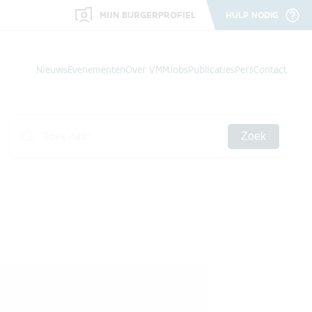
MIJN BURGERPROFIEL
HULP NODIG
Nieuws
Evenementen
Over VMM
Jobs
Publicaties
Pers
Contact
Zoek