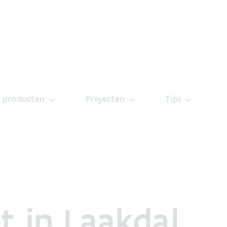
& producten
Projecten
Tips
t in Laakdal