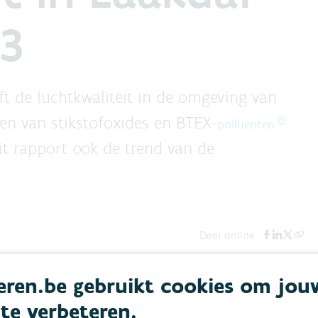
13
ft de luchtkwaliteit in de omgeving van
n van stikstofoxides en BTEX-
.
polluenten
it rapport ook de trend van de
Deel online
ren.be gebruikt cookies om jou
 te verbeteren.