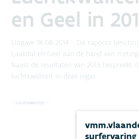
en Geel in 20
Uitgave 18-08-2014 –
Dit rapport beschrij
Laakdal en Geel aan de hand van metinge
Naast de resultaten van 2013 bespreekt d
luchtkwaliteit in deze regio.
LUCHTKWALITEIT
vmm.vlaande
surfervaring