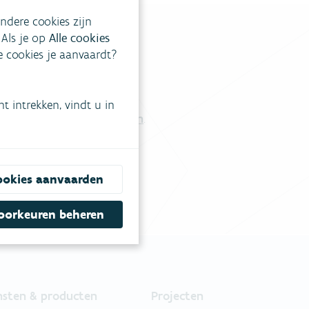
ndere cookies zijn
 Als je op
Alle cookies
ke cookies je aanvaardt?
tgestelde vragen
.
 intrekken, vindt u in
Vul ons contactformulier in
.
ookies aanvaarden
oorkeuren beheren
nsten & producten
Projecten