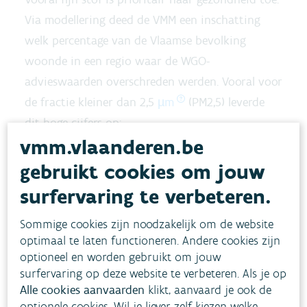
Via modellering deed de VMM een inschatting
welk percentage van de Vlaamse bevolking
woonde in een regio waar de WGO-
advieswaarden overschreden werden. Vooral voor
de fractie kleiner dan 2,5
µm
(PM2,5) leverde
dit hoge cijfers op:
vmm.vlaanderen.be
21% woonde in een regio met te hoge PM10-
gebruikt cookies om jouw
waarden op jaarbasis,
surfervaring te verbeteren.
45% in een regio met teveel dagen met hoge
PM10-waarden,
Sommige cookies zijn noodzakelijk om de website
optimaal te laten functioneren. Andere cookies zijn
97% woonde in een regio met te hoge PM2,5-
optioneel en worden gebruikt om jouw
waarden op jaarbasis,
surfervaring op deze website te verbeteren. Als je op
100% in een regio met teveel dagen met hoge
Alle cookies aanvaarden
klikt, aanvaard je ook de
PM2,5-waarden.
optionele cookies. Wil je liever zelf kiezen welke