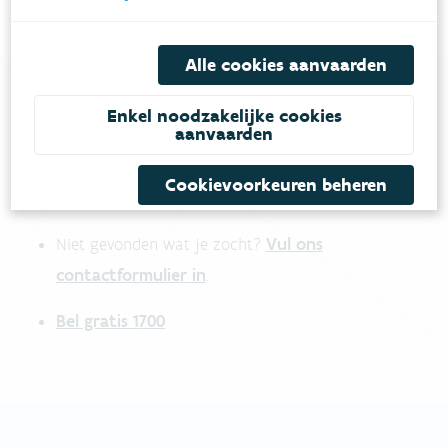
Alle cookies aanvaarden
Enkel noodzakelijke cookies
Heb je vragen?
aanvaarden
Cookievoorkeuren beheren
meestgestelde vragen
Bekijk het overzicht van
.
Vul ons
Niet gevonden wat je zocht?
contactformulier in
.
Bel gratis 1700