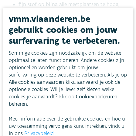
fijn stof op bijna alle meetplaatsen te hoog,
zwaveldioxide te hoog op de helft van de
vmm.vlaanderen.be
meetplaatsen.
gebruikt cookies om jouw
surfervaring te verbeteren.
Bijlagen bij Luchtkwaliteit in het Vlaamse gewest
- Jaarverslag Immissiemeetnetten 2015
Sommige cookies zijn noodzakelijk om de website
optimaal te laten functioneren. Andere cookies zijn
optioneel en worden gebruikt om jouw
surfervaring op deze website te verbeteren. Als je op
Alle cookies aanvaarden
klikt, aanvaard je ook de
optionele cookies. Wil je liever zelf kiezen welke
cookies je aanvaardt? Klik op
Cookievoorkeuren
Download pdf
beheren
.
Meer informatie over de gebruikte cookies en hoe u
uw toestemming vervolgens kunt intrekken, vindt u
in ons
Privacybeleid
.