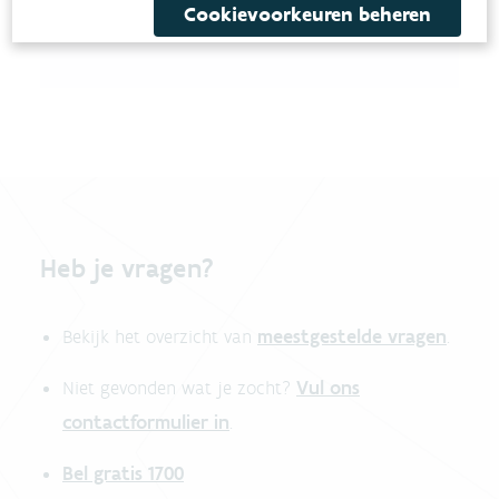
Cookievoorkeuren beheren
Heb je vragen?
meestgestelde vragen
Bekijk het overzicht van
.
Vul ons
Niet gevonden wat je zocht?
contactformulier in
.
Bel gratis 1700