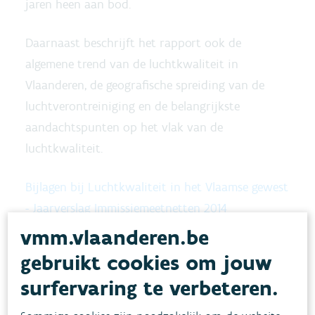
jaren heen aan bod.
Daarnaast beschrijft het rapport ook de
algemene trend van de luchtkwaliteit in
Vlaanderen, de geografische spreiding van de
luchtverontreiniging en de belangrijkste
aandachtspunten op het vlak van de
luchtkwaliteit.
Bijlagen bij Luchtkwaliteit in het Vlaamse gewest
- Jaarverslag Immissiemeetnetten 2014
vmm.vlaanderen.be
gebruikt cookies om jouw
surfervaring te verbeteren.