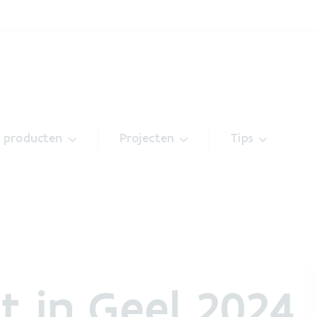
& producten
Projecten
Tips
t in Geel 2024