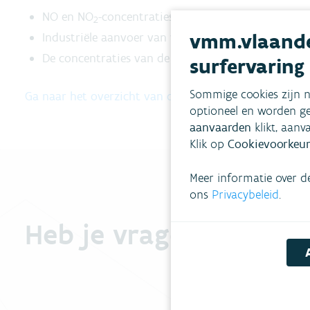
NO en NO
-concentraties stabiliseren in 2024.
2
vmm.vlaande
Industriële aanvoer van vooral benzeen, ethylbenze
De concentraties van de
VOS
-componenten stijge
surfervaring
Sommige cookies zijn n
Ga naar het overzicht van de resultaten
optioneel en worden ge
aanvaarden
klikt, aanv
Klik op
Cookievoorkeur
Meer informatie over d
ons
Privacybeleid
.
Heb je vragen?