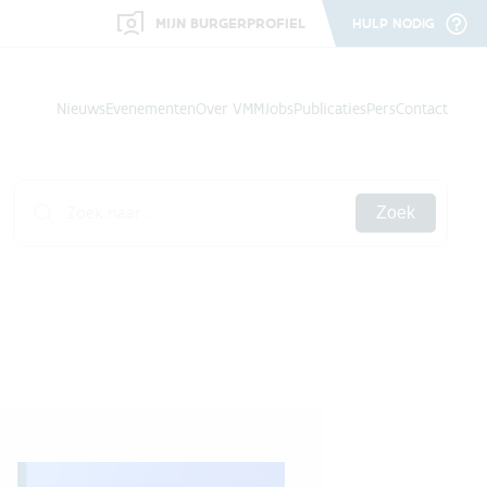
MIJN BURGERPROFIEL
HULP NODIG
Nieuws
Evenementen
Over VMM
Jobs
Publicaties
Pers
Contact
Zoek