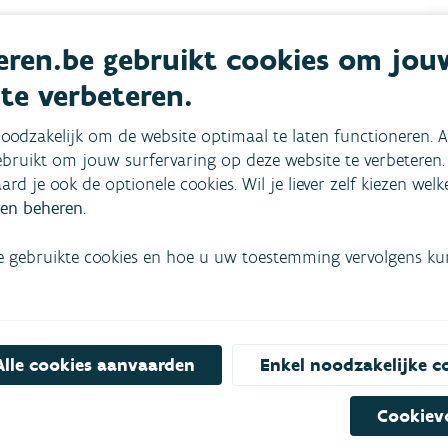
ren.be gebruikt cookies om jou
en en xyleen.
n.
 te verbeteren.
oodzakelijk om de website optimaal te laten functioneren. A
bruikt om jouw surfervaring op deze website te verbeteren.
aard je ook de optionele cookies. Wil je liever zelf kiezen wel
en beheren
.
e gebruikte cookies en hoe u uw toestemming vervolgens kunt
mees
Bekijk het overzicht van
Alle cookies aanvaarden
Enkel noodzakelijke c
Niet gevonden wat je zocht?
Cookiev
Bel gratis 1700