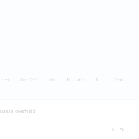
enten
Over VMM
Jobs
Publicaties
Pers
Contact
laamse overheid
NL
EN