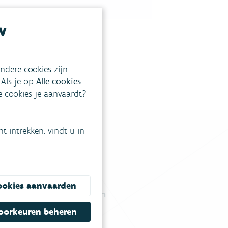
w
ndere cookies zijn
 Als je op
Alle cookies
ke cookies je aanvaardt?
 intrekken, vindt u in
tgestelde vragen
.
ookies aanvaarden
Vul ons contactformulier in
.
oorkeuren beheren