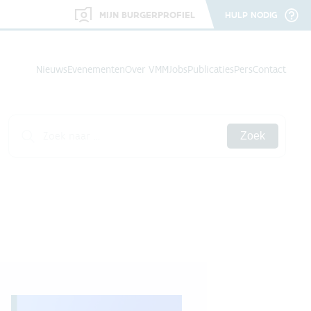
MIJN BURGERPROFIEL
HULP NODIG
Nieuws
Evenementen
Over VMM
Jobs
Publicaties
Pers
Contact
Zoek