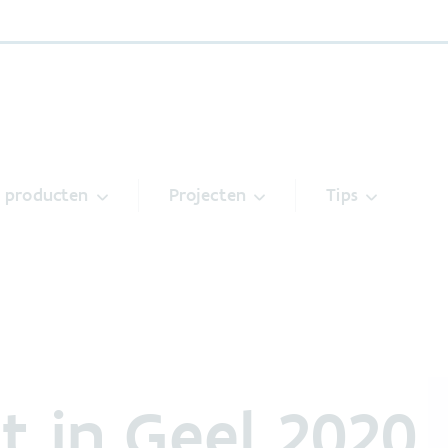
& producten
Projecten
Tips
t in Geel 2020