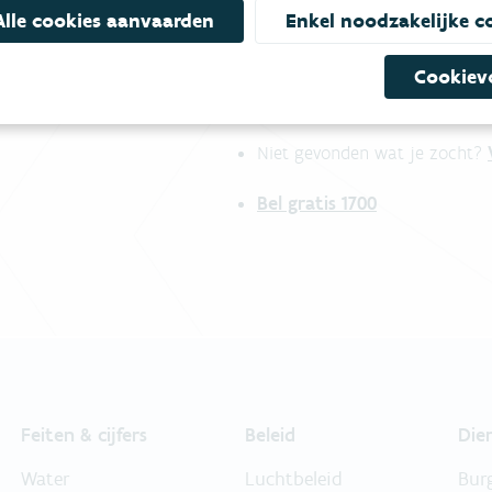
Alle cookies aanvaarden
Enkel noodzakelijke c
Cookiev
mees
Bekijk het overzicht van
Niet gevonden wat je zocht?
Bel gratis 1700
Feiten & cijfers
Beleid
Die
Water
Luchtbeleid
Bur