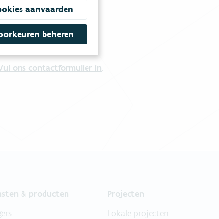
ookies aanvaarden
oorkeuren beheren
tgestelde vragen
.
Vul ons contactformulier in
.
nsten & producten
Projecten
gers
Lokale projecten