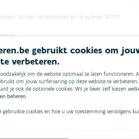
benzeen, tolueen, ethylbenzeen en de xylenen (BTEX)
geving;
ren.be gebruikt cookies om jou
S Aromatics en bedrijven in de buurt.
 te verbeteren.
oodzakelijk om de website optimaal te laten functioneren. A
bruikt om jouw surfervaring op deze website te verbeteren.
oronamaatregelen.
aard je ook de optionele cookies. Wil je liever zelf kiezen wel
en beheren
.
evoerd door de industrie.
e gebruikte cookies en hoe u uw toestemming vervolgens kunt