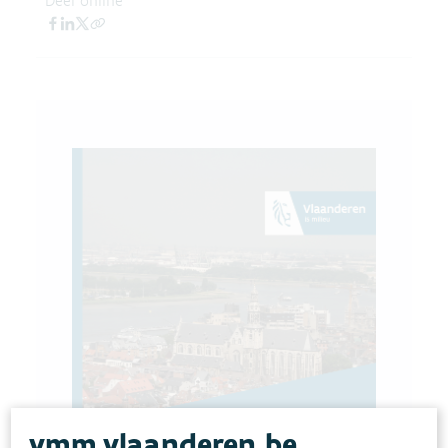
Deel online
vmm.vlaanderen.be