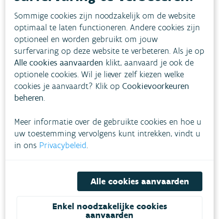
opgestart in 2021.
Sommige cookies zijn noodzakelijk om de website
optimaal te laten functioneren. Andere cookies zijn
De invoering van de
LEZ
heeft ervoor
optioneel en worden gebruikt om jouw
gezorgd dat de concentraties zwarte koolstof
surfervaring op deze website te verbeteren. Als je op
lokaal extra daalden. Voor NO
zijn er geen
2
Alle cookies aanvaarden
klikt, aanvaard je ook de
eenduidige aanwijzingen dat de LEZ voor een
optionele cookies. Wil je liever zelf kiezen welke
cookies je aanvaardt? Klik op
Cookievoorkeuren
extra lokale daling van de concentraties
beheren
.
zorgde. De huidige beperkingen van de LEZ
focussen voornamelijk op het terugdringen
Meer informatie over de gebruikte cookies en hoe u
van de uitstoot van roetdeeltjes; het
uw toestemming vervolgens kunt intrekken, vindt u
in ons
Privacybeleid
.
terugdringen van stikstofdeeltjes wordt
belangrijker vanaf de volgende verstrenging
in 2026.
Alle cookies aanvaarden
Enkel noodzakelijke cookies
aanvaarden