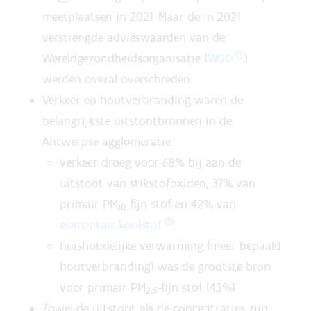
meetplaatsen in 2021. Maar de in 2021
verstrengde advieswaarden van de
Wereldgezondheidsorganisatie (
WGO
)
werden overal overschreden.
Verkeer en houtverbranding waren de
belangrijkste uitstootbronnen in de
Antwerpse agglomeratie:
verkeer droeg voor 68% bij aan de
uitstoot van stikstofoxiden, 37% van
primair PM
-fijn stof en 42% van
10
elementair koolstof
;
huishoudelijke verwarming (meer bepaald
houtverbranding) was de grootste bron
voor primair PM
-fijn stof (43%).
2,5
Zowel de uitstoot als de concentraties zijn