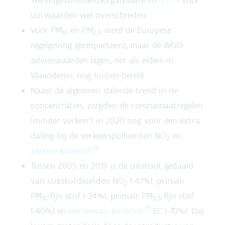
Wereldgezondheidsorganisatie (
WGO
) voor
uurwaarden wel overschreden.
Voor PM
en PM
werd de Europese
10
2,5
regelgeving gerespecteerd, maar de WGO-
advieswaarden lagen, net als elders in
Vlaanderen, nog buiten bereik.
Naast de algemeen dalende trend in de
concentraties, zorgden de coronamaatregelen
(minder verkeer) in 2020 nog voor een extra
daling bij de verkeerspolluenten NO
en
2
zwarte koolstof
.
Tussen 2005 en 2019 is de uitstoot gedaald
van stikstofdioxiden NO
(-47%), primair
2
PM
-fijn stof (-34%), primair PM
-fijn stof
10
2,5
(-40%) en
elementair koolstof
EC (-70%). Dat