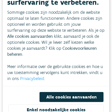
surfervaring te verbeteren.
stijgende trend. In de wintermaanden was de
bijdrage van houtverbranding zoals verwacht
Sommige cookies zijn noodzakelijk om de website
groter en maten we een grotere variatie
optimaal te laten functioneren. Andere cookies zijn
tussen de meetplaatsen.
optioneel en worden gebruikt om jouw
surfervaring op deze website te verbeteren. Als je op
De invoering van de
LEZ
heeft ervoor
Alle cookies aanvaarden
klikt, aanvaard je ook de
gezorgd dat de concentraties zwarte koolstof
optionele cookies. Wil je liever zelf kiezen welke
lokaal extra daalden. Voor NO
zijn er geen
2
cookies je aanvaardt? Klik op
Cookievoorkeuren
eenduidige aanwijzingen dat de LEZ voor een
beheren
.
extra lokale daling van de concentraties
Meer informatie over de gebruikte cookies en hoe u
zorgde. De huidige beperkingen van de LEZ
uw toestemming vervolgens kunt intrekken, vindt u
focussen voornamelijk op het terugdringen
in ons
Privacybeleid
.
van de uitstoot van roetdeeltjes; het
terugdringen van stikstofdeeltjes wordt
Alle cookies aanvaarden
belangrijker vanaf 2025.
Enkel noodzakelijke cookies