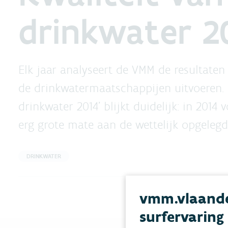
drinkwater 2
Elk jaar analyseert de VMM de resultaten
de drinkwatermaatschappijen uitvoeren. U
drinkwater 2014’ blijkt duidelijk: in 2014
erg grote mate aan de wettelijk opgelegde
DRINKWATER
vmm.vlaande
surfervaring