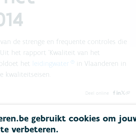
014
 van de strenge en frequente controles die
it het rapport ‘Kwaliteit van het
 voldoet het
leidingwater
in Vlaanderen in
 kwaliteitseisen.
Deel online
ren.be gebruikt cookies om jou
 te verbeteren.