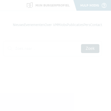
MIJN BURGERPROFIEL
HULP NODIG
Nieuws
Evenementen
Over VMM
Jobs
Publicaties
Pers
Contact
Zoek