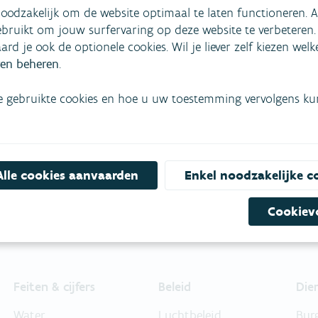
oodzakelijk om de website optimaal te laten functioneren. A
bruikt om jouw surfervaring op deze website te verbeteren.
aard je ook de optionele cookies. Wil je liever zelf kiezen wel
en beheren
.
mees
Bekijk het overzicht van
e gebruikte cookies en hoe u uw toestemming vervolgens kunt
Niet gevonden wat je zocht?
Bel gratis 1700
Alle cookies aanvaarden
Enkel noodzakelijke c
Cookiev
Feiten & cijfers
Beleid
Die
Water
Luchtbeleid
Bur