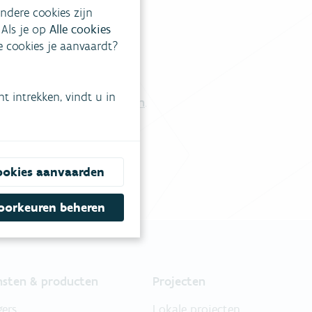
ndere cookies zijn
 Als je op
Alle cookies
ke cookies je aanvaardt?
tgestelde vragen
.
 intrekken, vindt u in
Vul ons contactformulier in
.
ookies aanvaarden
oorkeuren beheren
nsten & producten
Projecten
gers
Lokale projecten