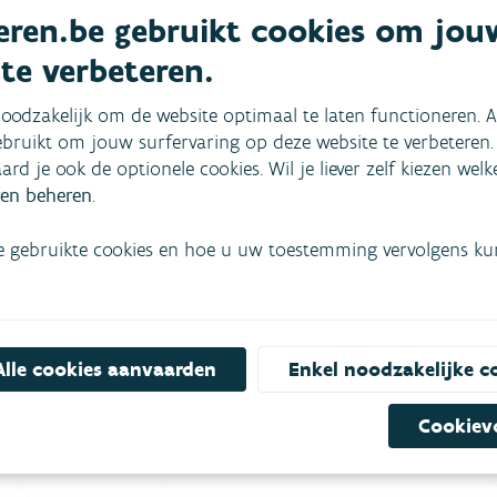
de de Vlaamse Milieumaatschappij in die evolutie een
ren.be gebruikt cookies om jou
tige aanpak van de waterzuivering naar een integrale
 te verbeteren.
oodzakelijk om de website optimaal te laten functioneren. A
bruikt om jouw surfervaring op deze website te verbeteren.
aard je ook de optionele cookies. Wil je liever zelf kiezen wel
en beheren
.
e gebruikte cookies en hoe u uw toestemming vervolgens kunt
mees
Bekijk het overzicht van
Niet gevonden wat je zocht?
Alle cookies aanvaarden
Enkel noodzakelijke c
Bel gratis 1700
Cookiev