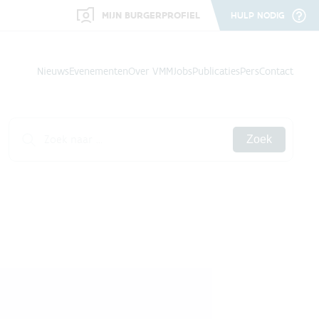
MIJN BURGERPROFIEL
HULP NODIG
Nieuws
Evenementen
Over VMM
Jobs
Publicaties
Pers
Contact
Zoek