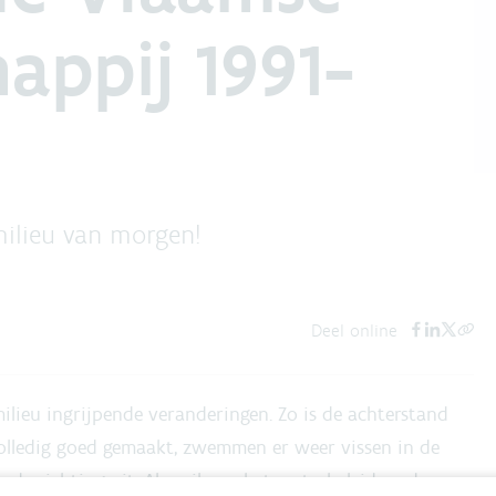
appij 1991-
milieu van morgen!
Deel online
ilieu ingrijpende veranderingen. Zo is de achterstand
olledig goed gemaakt, zwemmen er weer vissen in de
ede richting uit. Als spil van het waterbeleid en de