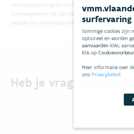
milieurapportering en met haar luchtmeetnetten speel
vmm.vlaande
toonaangevende rol: van bewustmaking en een planma
surfervaring
aanpak van de milieuproblematiek.
Sommige cookies zijn n
optioneel en worden ge
aanvaarden
klikt, aanv
Klik op
Cookievoorkeur
Meer informatie over d
ons
Privacybeleid
.
Heb je vragen?