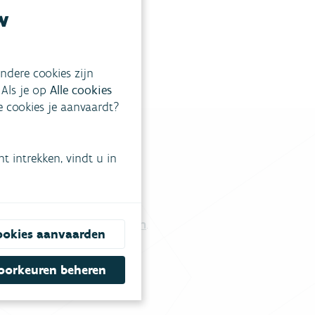
w
ndere cookies zijn
 Als je op
Alle cookies
ke cookies je aanvaardt?
 intrekken, vindt u in
tgestelde vragen
.
Vul ons contactformulier in
.
ookies aanvaarden
oorkeuren beheren