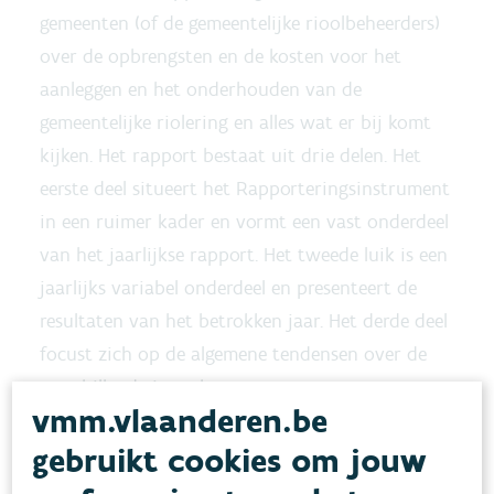
gemeenten (of de gemeentelijke rioolbeheerders)
over de opbrengsten en de kosten voor het
aanleggen en het onderhouden van de
gemeentelijke riolering en alles wat er bij komt
kijken. Het rapport bestaat uit drie delen. Het
eerste deel situeert het Rapporteringsinstrument
in een ruimer kader en vormt een vast onderdeel
van het jaarlijkse rapport. Het tweede luik is een
jaarlijks variabel onderdeel en presenteert de
resultaten van het betrokken jaar. Het derde deel
focust zich op de algemene tendensen over de
verschillende jaren heen.
vmm.vlaanderen.be
gebruikt cookies om jouw