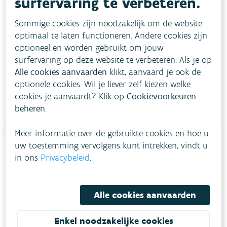
surfervaring te verbeteren.
Sommige cookies zijn noodzakelijk om de website
optimaal te laten functioneren. Andere cookies zijn
Download pdf
optioneel en worden gebruikt om jouw
surfervaring op deze website te verbeteren. Als je op
Alle cookies aanvaarden
klikt, aanvaard je ook de
optionele cookies. Wil je liever zelf kiezen welke
cookies je aanvaardt? Klik op
Cookievoorkeuren
beheren
.
Meer informatie over de gebruikte cookies en hoe u
uw toestemming vervolgens kunt intrekken, vindt u
in ons
Privacybeleid
.
Heb je vragen?
Alle cookies aanvaarden
meestgestelde vragen
Bekijk het overzicht van
.
Enkel noodzakelijke cookies
Vul ons
Niet gevonden wat je zocht?