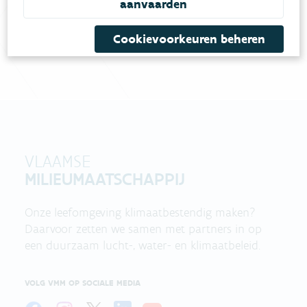
aanvaarden
contactformulier in
.
Cookievoorkeuren beheren
Bel gratis 1700
VLAAMSE
MILIEUMAATSCHAPPIJ
Onze leefomgeving klimaatbestendig maken?
Daarvoor zetten we samen met partners in op
een duurzaam lucht-, water- en klimaatbeleid.
VOLG VMM OP SOCIALE MEDIA