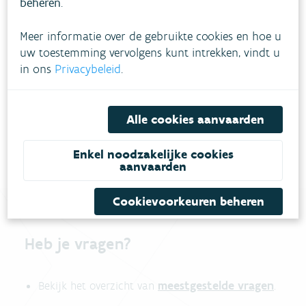
beheren
.
Meer informatie over de gebruikte cookies en hoe u
uw toestemming vervolgens kunt intrekken, vindt u
in ons
Privacybeleid
.
Download pdf
Alle cookies aanvaarden
Enkel noodzakelijke cookies
aanvaarden
Cookievoorkeuren beheren
Heb je vragen?
meestgestelde vragen
Bekijk het overzicht van
.