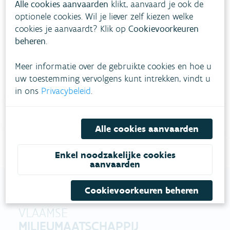
Alle cookies aanvaarden
klikt, aanvaard je ook de
optionele cookies. Wil je liever zelf kiezen welke
cookies je aanvaardt? Klik op
Cookievoorkeuren
Heb je vragen?
beheren
.
meestgestelde vragen
Bekijk het overzicht van
.
Meer informatie over de gebruikte cookies en hoe u
uw toestemming vervolgens kunt intrekken, vindt u
Vul ons
Niet gevonden wat je zocht?
in ons
Privacybeleid
.
contactformulier in
.
Bel gratis 1700
Alle cookies aanvaarden
Enkel noodzakelijke cookies
aanvaarden
Cookievoorkeuren beheren
VLAAMSE
MILIEUMAATSCHAPPIJ