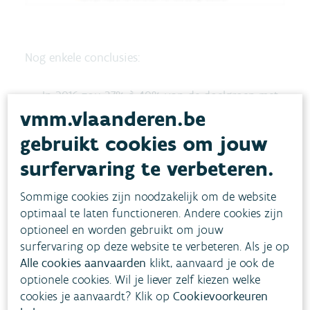
Nog enkele conclusies:
In 2016 zou 37% à 40% van de doelgroep met
vmm.vlaanderen.be
een sociale correctie een
betaalbaarheidsrisico kennen, t.o.v. 1,6% à 0%
gebruikt cookies om jouw
nu de factuur sociaal wordt gecorrigeerd.
surfervaring te verbeteren.
Gezinnen die beschikken over een
Sommige cookies zijn noodzakelijk om de website
hemelwaterinstallatie verminderen hun
optimaal te laten functioneren. Andere cookies zijn
noodzakelijke waterbudget met 27%
optioneel en worden gebruikt om jouw
(alleenstaande man) tot 45% (koppel met drie
surfervaring op deze website te verbeteren. Als je op
kinderen).
Alle cookies aanvaarden
klikt, aanvaard je ook de
optionele cookies. Wil je liever zelf kiezen welke
cookies je aanvaardt? Klik op
Cookievoorkeuren