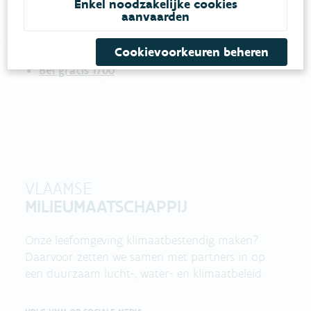
Enkel noodzakelijke cookies
aanvaarden
Vul ons
Niet gevonden wat je zocht?
contactformulier in
.
Cookievoorkeuren beheren
Bel gratis 1700
VLAAMSE
MILIEUMAATSCHAPPIJ
Onze leefomgeving klimaatbestendig maken?
Daarvoor zetten we samen met partners in op
een duurzaam lucht-, water- en klimaatbeleid.