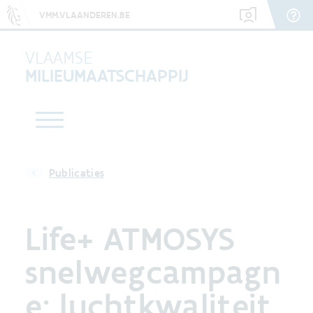
VMM.VLAANDEREN.BE
VLAAMSE
MILIEUMAATSCHAPPIJ
Publicaties
Life+ ATMOSYS
snelwegcampagn
e: luchtkwaliteit