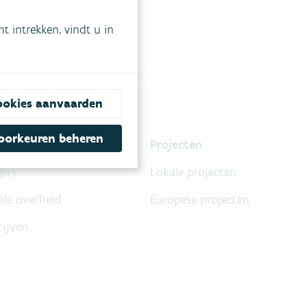
 intrekken, vindt u in
ookies aanvaarden
oorkeuren beheren
nsten & producten
Projecten
gers
Lokale projecten
ale overheid
Europese projecten
rijven