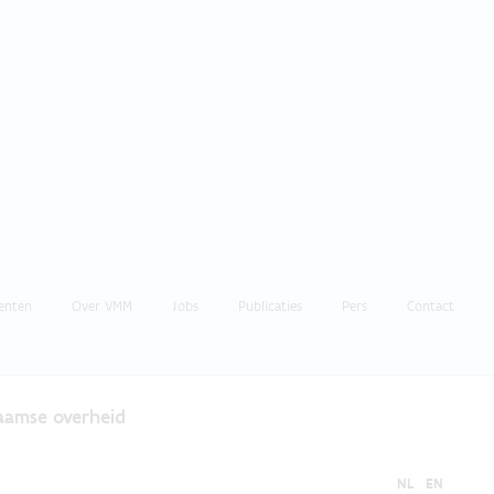
enten
Over VMM
Jobs
Publicaties
Pers
Contact
laamse overheid
NL
EN