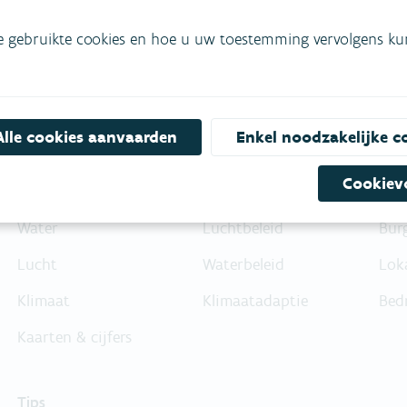
Bel gratis 1700
e gebruikte cookies en hoe u uw toestemming vervolgens kunt
Alle cookies aanvaarden
Enkel noodzakelijke c
Cookiev
Feiten & cijfers
Beleid
Die
Water
Luchtbeleid
Bur
Lucht
Waterbeleid
Lok
Klimaat
Klimaatadaptie
Bed
Kaarten & cijfers
Tips