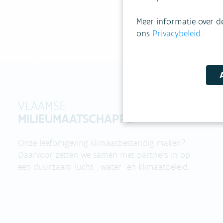
Meer informatie over d
ons
Privacybeleid
.
VLAAMSE
MILIEUMAATSCHAPPIJ
Onze leefomgeving klimaatbestendig maken?
Daarvoor zetten we samen met partners in op
een duurzaam lucht-, water- en klimaatbeleid.