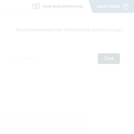
MIJN BURGERPROFIEL
HULP NODIG
Nieuws
Evenementen
Over VMM
Jobs
Publicaties
Pers
Contact
Zoek