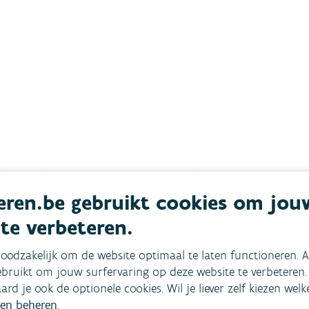
ren.be gebruikt cookies om jou
 te verbeteren.
mees
Bekijk het overzicht van
oodzakelijk om de website optimaal te laten functioneren. A
bruikt om jouw surfervaring op deze website te verbeteren.
Niet gevonden wat je zocht?
aard je ook de optionele cookies. Wil je liever zelf kiezen wel
en beheren
.