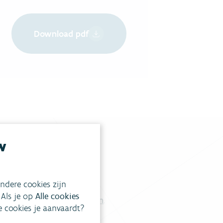
Download pdf
w
tgestelde vragen
.
ndere cookies zijn
 Als je op
Alle cookies
Vul ons contactformulier in
.
ke cookies je aanvaardt?