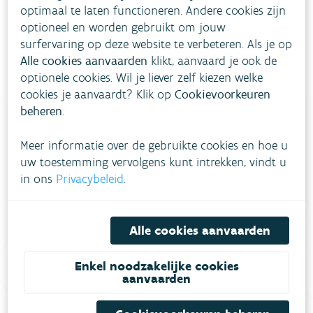
optimaal te laten functioneren. Andere cookies zijn
optioneel en worden gebruikt om jouw
surfervaring op deze website te verbeteren. Als je op
Alle cookies aanvaarden
klikt, aanvaard je ook de
optionele cookies. Wil je liever zelf kiezen welke
cookies je aanvaardt? Klik op
Cookievoorkeuren
beheren
.
Meer informatie over de gebruikte cookies en hoe u
Heb je vragen?
uw toestemming vervolgens kunt intrekken, vindt u
in ons
Privacybeleid
.
meestgestelde vragen
Bekijk het overzicht van
.
Vul ons
Niet gevonden wat je zocht?
Alle cookies aanvaarden
contactformulier in
.
Enkel noodzakelijke cookies
aanvaarden
Bel gratis 1700