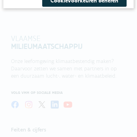
Cookievoorkeuren beheren
VLAAMSE
MILIEUMAATSCHAPPIJ
Onze leefomgeving klimaatbestendig maken?
Daarvoor zetten we samen met partners in op
een duurzaam lucht-, water- en klimaatbeleid.
VOLG VMM OP SOCIALE MEDIA
Feiten & cijfers