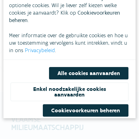
optionele cookies. Wil je liever zelf kiezen welke
Heb je vragen?
cookies je aanvaardt? Klik op
Cookievoorkeuren
beheren
.
meestgestelde vragen
Bekijk het overzicht van
.
Meer informatie over de gebruikte cookies en hoe u
uw toestemming vervolgens kunt intrekken, vindt u
Vul ons
Niet gevonden wat je zocht?
in ons
Privacybeleid
.
contactformulier in
.
Bel gratis 1700
Alle cookies aanvaarden
Enkel noodzakelijke cookies
aanvaarden
Cookievoorkeuren beheren
VLAAMSE
MILIEUMAATSCHAPPIJ