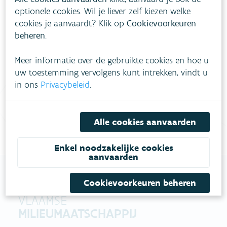
optionele cookies. Wil je liever zelf kiezen welke
Heb je vragen?
cookies je aanvaardt? Klik op
Cookievoorkeuren
beheren
.
meestgestelde vragen
Bekijk het overzicht van
.
Meer informatie over de gebruikte cookies en hoe u
uw toestemming vervolgens kunt intrekken, vindt u
Vul ons
Niet gevonden wat je zocht?
in ons
Privacybeleid
.
contactformulier in
.
Bel gratis 1700
Alle cookies aanvaarden
Enkel noodzakelijke cookies
aanvaarden
Cookievoorkeuren beheren
VLAAMSE
MILIEUMAATSCHAPPIJ