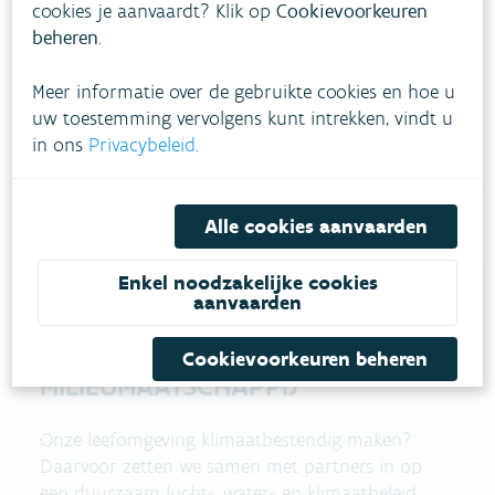
cookies je aanvaardt? Klik op
Cookievoorkeuren
meestgestelde vragen
Bekijk het overzicht van
.
beheren
.
Vul ons
Niet gevonden wat je zocht?
Meer informatie over de gebruikte cookies en hoe u
uw toestemming vervolgens kunt intrekken, vindt u
contactformulier in
.
in ons
Privacybeleid
.
Bel gratis 1700
Alle cookies aanvaarden
Enkel noodzakelijke cookies
aanvaarden
VLAAMSE
Cookievoorkeuren beheren
MILIEUMAATSCHAPPIJ
Onze leefomgeving klimaatbestendig maken?
Daarvoor zetten we samen met partners in op
een duurzaam lucht-, water- en klimaatbeleid.