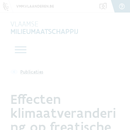
VMM.VLAANDEREN.BE
VLAAMSE
MILIEUMAATSCHAPPIJ
Publicaties
Effecten
klimaatveranderi
ng op freatische