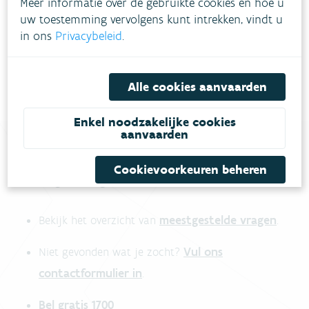
Meer informatie over de gebruikte cookies en hoe u
Download pdf
uw toestemming vervolgens kunt intrekken, vindt u
in ons
Privacybeleid
.
Alle cookies aanvaarden
Enkel noodzakelijke cookies
aanvaarden
Cookievoorkeuren beheren
Heb je vragen?
meestgestelde vragen
Bekijk het overzicht van
.
Vul ons
Niet gevonden wat je zocht?
contactformulier in
.
Bel gratis 1700