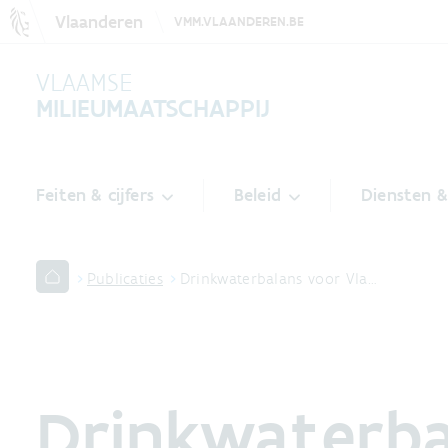
Vlaanderen
VMM.VLAANDEREN.BE
VLAAMSE
MILIEUMAATSCHAPPIJ
Feiten & cijfers
Beleid
Diensten 
Publicaties
Drinkwaterbalans voor Vla…
Drinkwaterba