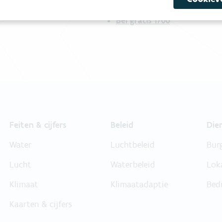
Bel gratis 1700
Feiten & cijfers
Beleid
Die
Water
Luchtbeleid
Bur
Lucht
Waterbeleid
Lok
Klimaat
Klimaatadaptie
Bed
Kaarten & cijfers