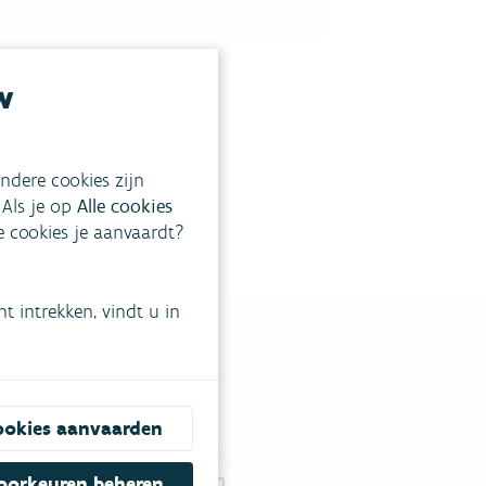
w
ndere cookies zijn
 Als je op
Alle cookies
ke cookies je aanvaardt?
 intrekken, vindt u in
ookies aanvaarden
tgestelde vragen
.
Vul ons contactformulier in
.
oorkeuren beheren