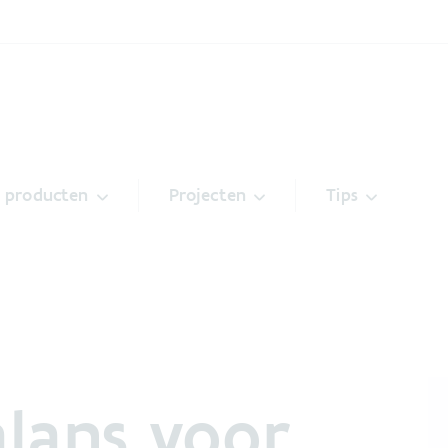
& producten
Projecten
Tips
lans voor