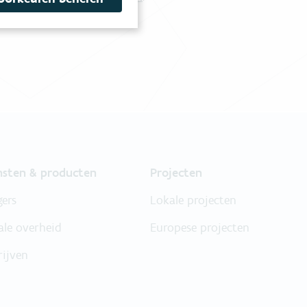
nsten & producten
Projecten
gers
Lokale projecten
ale overheid
Europese projecten
rijven