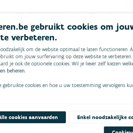
arvan 9,8 miljoen buiten Vlaanderen. 45% van dit
an oppervlaktewater.
ren.be gebruikt cookies om jou
ljoen m³. Het niet-huishoudelijk waterverbruik kwam
 te verbeteren.
dezelfde grootteorde als voorgaande jaren.
oodzakelijk om de website optimaal te laten functioneren. A
 is bij elk waterbedrijf lager dan in 2020. 2 van de 6
bruikt om jouw surfervaring op deze website te verbeteren.
ue deal (lager dan 0,5).
aard je ook de optionele cookies. Wil je liever zelf kiezen wel
en beheren
.
e gebruikte cookies en hoe u uw toestemming vervolgens kunt
Alle cookies aanvaarden
Enkel noodzakelijke c
mees
Bekijk het overzicht van
Niet gevonden wat je zocht?
Cookiev