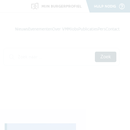
MIJN BURGERPROFIEL
HULP NODIG
Nieuws
Evenementen
Over VMM
Jobs
Publicaties
Pers
Contact
Zoek