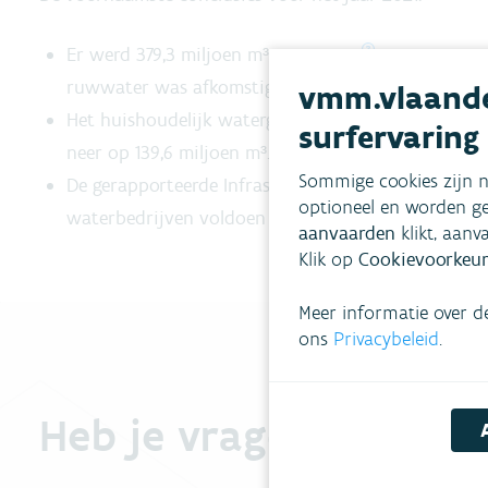
Er werd 379,3 miljoen m³
ruwwater
gewonnen, wa
ruwwater was afkomstig van grondwater en 55% v
vmm.vlaande
Het huishoudelijk watergebruik bedraagt 212,0 mi
surfervaring
neer op 139,6 miljoen m³. Deze cijfers liggen in de 
Sommige cookies zijn n
De gerapporteerde Infrastructure Leakage Index (ILI)
optioneel en worden ge
waterbedrijven voldoen aan het streefdoel van de Bl
aanvaarden
klikt, aanv
Klik op
Cookievoorkeur
Meer informatie over d
ons
Privacybeleid
.
Heb je vragen?