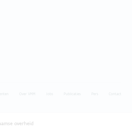
enten
Over VMM
Jobs
Publicaties
Pers
Contact
laamse overheid