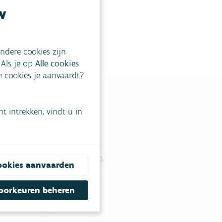
w
ndere cookies zijn
 Als je op
Alle cookies
ke cookies je aanvaardt?
 intrekken, vindt u in
tgestelde vragen
.
Vul ons contactformulier in
.
ookies aanvaarden
oorkeuren beheren