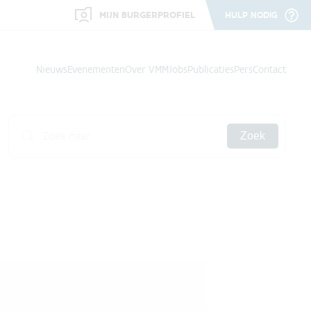
MIJN BURGERPROFIEL
HULP NODIG
Nieuws
Evenementen
Over VMM
Jobs
Publicaties
Pers
Contact
Zoek