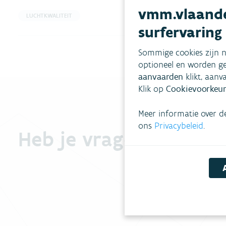
vmm.vlaande
LUCHTKWALITEIT
surfervaring
Sommige cookies zijn n
optioneel en worden ge
aanvaarden
klikt, aanv
Klik op
Cookievoorkeur
Meer informatie over d
ons
Privacybeleid
.
Heb je vragen?