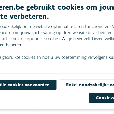
ren.be gebruikt cookies om jou
Deel online
 te verbeteren.
oodzakelijk om de website optimaal te laten functioneren. A
bruikt om jouw surfervaring op deze website te verbeteren.
aard je ook de optionele cookies. Wil je liever zelf kiezen wel
en beheren
.
e gebruikte cookies en hoe u uw toestemming vervolgens kunt
mees
Bekijk het overzicht van
Niet gevonden wat je zocht?
Alle cookies aanvaarden
Enkel noodzakelijke c
Bel gratis 1700
Cookiev