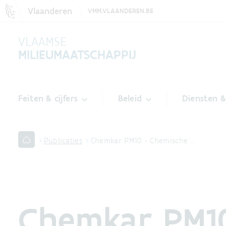
Vlaanderen
VMM.VLAANDEREN.BE
VLAAMSE
MILIEUMAATSCHAPPIJ
Feiten & cijfers
Beleid
Diensten 
Publicaties
Chemkar PM10 - Chemische …
Chemkar PM10