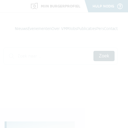
MIJN BURGERPROFIEL
HULP NODIG
Nieuws
Evenementen
Over VMM
Jobs
Publicaties
Pers
Contact
Zoek