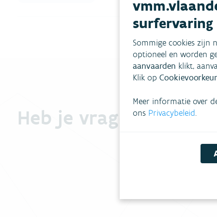
vmm.vlaande
surfervaring
Sommige cookies zijn n
optioneel en worden ge
aanvaarden
klikt, aanv
Klik op
Cookievoorkeur
Meer informatie over d
Heb je vragen?
ons
Privacybeleid
.