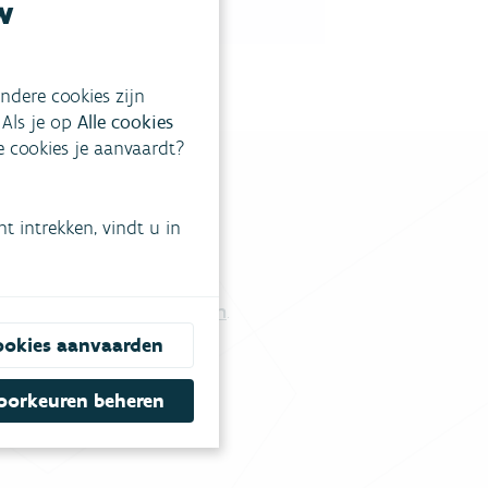
w
ndere cookies zijn
 Als je op
Alle cookies
ke cookies je aanvaardt?
 intrekken, vindt u in
tgestelde vragen
.
Vul ons contactformulier in
.
ookies aanvaarden
oorkeuren beheren