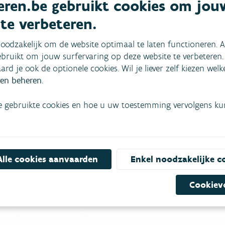
ren.be gebruikt cookies om jou
 te verbeteren.
oodzakelijk om de website optimaal te laten functioneren. A
bruikt om jouw surfervaring op deze website te verbeteren.
aard je ook de optionele cookies. Wil je liever zelf kiezen wel
en beheren
.
e gebruikte cookies en hoe u uw toestemming vervolgens kunt
mees
Bekijk het overzicht van
Niet gevonden wat je zocht?
Alle cookies aanvaarden
Enkel noodzakelijke c
Bel gratis 1700
Cookiev