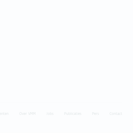
enten
Over VMM
Jobs
Publicaties
Pers
Contact