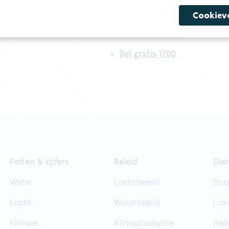
mees
Bekijk het overzicht van
Cookiev
Niet gevonden wat je zocht?
Bel gratis 1700
Feiten & cijfers
Beleid
Die
Water
Luchtbeleid
Bur
Lucht
Waterbeleid
Lok
Klimaat
Klimaatadaptie
Bed