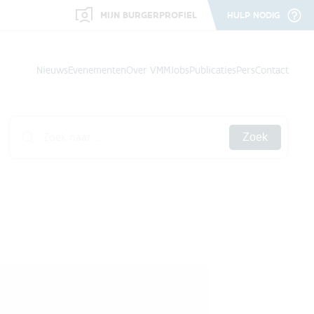
MIJN BURGERPROFIEL
HULP NODIG
Nieuws
Evenementen
Over VMM
Jobs
Publicaties
Pers
Contact
Zoek