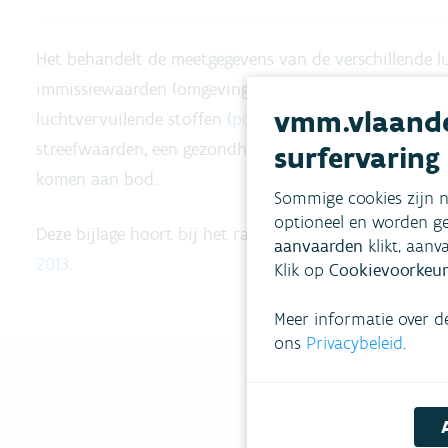
Het behandelt de meetgegevens van de verschillende l
immissiewaarden (omgevingsluchtwaarden). De afzond
vmm.vlaande
luchtvervuilende stoffen (
polluenten
). Ook een toet
streefwaarden, een gezondheidskundige toetsing en de
surfervaring
komen aan bod.
Sommige cookies zijn n
optioneel en worden ge
Deze bijlage hoort bij het rapport
Luchtkwaliteit in 
aanvaarden
klikt, aanv
2013.
Klik op
Cookievoorkeur
Meer informatie over d
ons
Privacybeleid
.