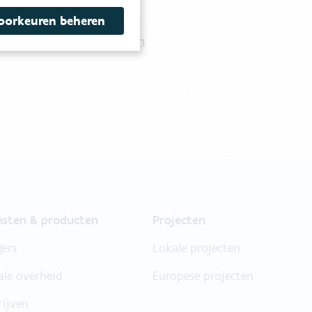
tgestelde vragen
.
oorkeuren beheren
Vul ons contactformulier in
.
nsten & producten
Projecten
gers
Lokale projecten
ale overheid
Europese projecten
rijven