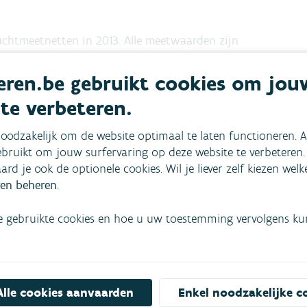
uchtmeetnetten in 2013. Alle meetwaarden zijn
erlijke hoofdstukken behandelen de voornaamste
ren.be gebruikt cookies om jou
sing met de Vlaamse en Europese grens- en
 evolutie van de luchtkwaliteit over de jaren heen
 te verbeteren.
oodzakelijk om de website optimaal te laten functioneren. A
bruikt om jouw surfervaring op deze website te verbeteren.
het Vlaamse Gewest - Jaarverslag Immissiemeetnetten
aard je ook de optionele cookies. Wil je liever zelf kiezen wel
en beheren
.
e gebruikte cookies en hoe u uw toestemming vervolgens kunt
Alle cookies aanvaarden
Enkel noodzakelijke c