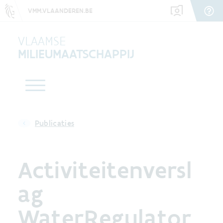
VMM.VLAANDEREN.BE
VLAAMSE
MILIEUMAATSCHAPPIJ
Publicaties
Activiteitenversl
ag
WaterRegulator