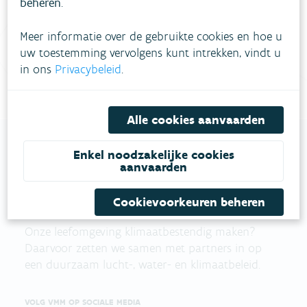
beheren
.
Vul ons
Niet gevonden wat je zocht?
contactformulier in
.
Meer informatie over de gebruikte cookies en hoe u
uw toestemming vervolgens kunt intrekken, vindt u
Bel gratis 1700
in ons
Privacybeleid
.
Alle cookies aanvaarden
Enkel noodzakelijke cookies
aanvaarden
VLAAMSE
MILIEUMAATSCHAPPIJ
Cookievoorkeuren beheren
Onze leefomgeving klimaatbestendig maken?
Daarvoor zetten we samen met partners in op
een duurzaam lucht-, water- en klimaatbeleid.
VOLG VMM OP SOCIALE MEDIA