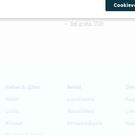
Cookiev
Niet gevonden wat je zocht?
Bel gratis 1700
Feiten & cijfers
Beleid
Die
Water
Luchtbeleid
Bur
Lucht
Waterbeleid
Lok
Klimaat
Klimaatadaptie
Bed