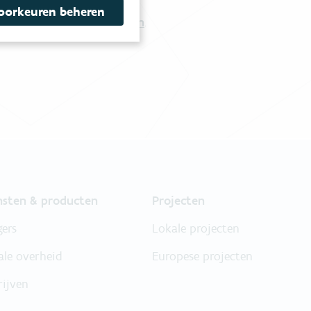
oorkeuren beheren
Vul ons contactformulier in
.
nsten & producten
Projecten
gers
Lokale projecten
ale overheid
Europese projecten
rijven