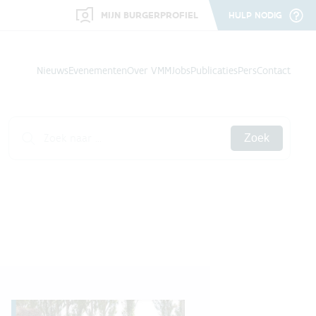
MIJN BURGERPROFIEL
HULP NODIG
Nieuws
Evenementen
Over VMM
Jobs
Publicaties
Pers
Contact
Zoek