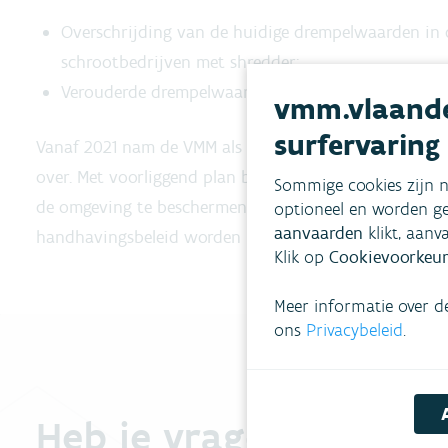
Overschrijding van de huidige drempelwaarden in 
schrootbedrijven met shredder;
Verouderde drempelwaarden.
vmm.vlaande
surfervaring
Vanaf 2021 nam de VMM als bevoegde instantie voor he
over. Met voorliggend plan beoogt Vlaanderen via een
Sommige cookies zijn n
de omgeving te beschermen tegen deze milieugevaarlijk
optioneel en worden ge
aanvaarden
klikt, aanv
handhavingsbeleid worden nieuwe maatregelen vooropg
Klik op
Cookievoorkeur
Meer informatie over d
ons
Privacybeleid
.
Heb je vragen?