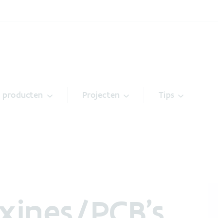
& producten
Projecten
Tips
xines/PCB’s