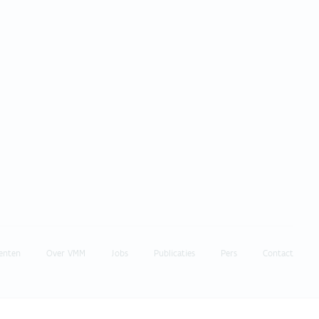
enten
Over VMM
Jobs
Publicaties
Pers
Contact