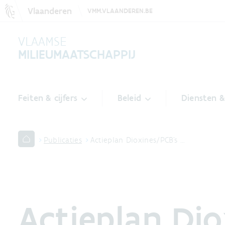
Vlaanderen
VMM.VLAANDEREN.BE
VLAAMSE
MILIEUMAATSCHAPPIJ
Feiten & cijfers
Beleid
Diensten 
Publicaties
Actieplan Dioxines/PCB’s …
Actieplan Dio