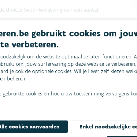
de directe (woon)omgeving van een aantal
ren.be gebruikt cookies om jou
 te verbeteren.
t luchtbeleid, de taak als voorzitter van de werkgroep
 geïntegreerde aanpak een volgende stap te zetten om
oodzakelijk om de website optimaal te laten functioneren. A
e stoffen. Zowel in het vergunnings- en
bruikt om jouw surfervaring op deze website te verbeteren.
aard je ook de optionele cookies. Wil je liever zelf kiezen wel
esteld om deze doelstelling te bereiken.
en beheren
.
e gebruikte cookies en hoe u uw toestemming vervolgens kunt
Alle cookies aanvaarden
Enkel noodzakelijke c
mees
Bekijk het overzicht van