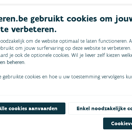
ren.be gebruikt cookies om jou
 te verbeteren.
droogte
. Dat zijn
samenwerkingen tussen bedrijven, non-
oodzakelijk om de website optimaal te laten functioneren. A
un (bedrijfs)activiteiten. Ze
experimenteren
met nieuwe
bruikt om jouw surfervaring op deze website te verbeteren.
ten
voor de toekomst.
aard je ook de optionele cookies. Wil je liever zelf kiezen wel
en beheren
.
e gebruikte cookies en hoe u uw toestemming vervolgens kunt
Alle cookies aanvaarden
Enkel noodzakelijke c
Cookiev