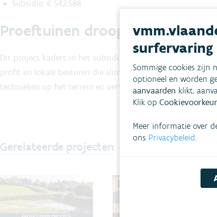
Subsidie: € 542.588
vmm.vlaande
Proeftuinen droogte
surfervaring
Dit project kadert in het subsidieprogramma
Proeftuinen 
Sommige cookies zijn n
profit en lokale besturen
die slimmer omgaan met water in h
optioneel en worden ge
technieken op het terrein en verwerven
kennis en inzich
aanvaarden
klikt, aanv
Klik op
Cookievoorkeur
Meer informatie over d
ons
Privacybeleid
.
Gerelateerde projecten