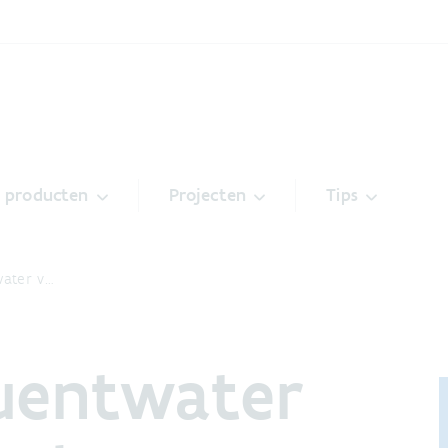
& producten
Projecten
Tips
water v…
luentwater