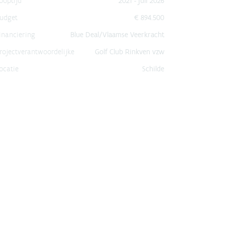
ooptijd
2021 - juli 2026
udget
€ 894.500
inanciering
Blue Deal/Vlaamse Veerkracht
rojectverantwoordelijke
Golf Club Rinkven vzw
ocatie
Schilde