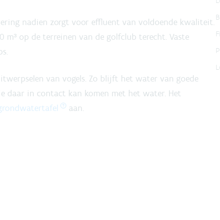
L
B
vering nadien zorgt voor effluent van voldoende kwaliteit.
F
m³ op de terreinen van de golfclub terecht. Vaste
bs.
P
L
itwerpselen van vogels. Zo blijft het water van goede
 je daar in contact kan komen met het water. Het
grondwatertafel
aan.