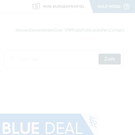
MIJN BURGERPROFIEL
HULP NODIG
Nieuws
Evenementen
Over VMM
Jobs
Publicaties
Pers
Contact
Zoek