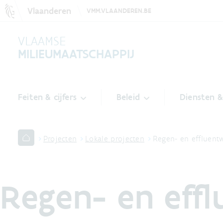
Vlaanderen
VMM.VLAANDEREN.BE
VLAAMSE
MILIEUMAATSCHAPPIJ
Feiten & cijfers
Beleid
Diensten 
Projecten
Lokale projecten
Regen- en effluent
Regen- en eff