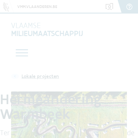
VMM.VLAANDEREN.BE
VLAAMSE
MILIEUMAATSCHAPPIJ
Lokale projecten
Hermeandering
Warmbeek
Ter hoogte van de Achelse Kluis kronkelt de