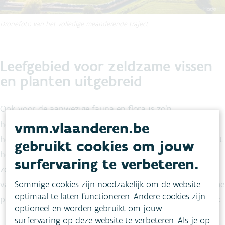
Dronefoto van het volledige meanderende traject.
Leefgebied voor zeldzame vissen
en planten uitgebreid
Ook voor de aanwezige fauna en flora is zo’n
vmm.vlaanderen.be
hermeandering belangrijk. De afwisseling van zacht
hellende binnenbochten en steilere buitenbochten herstelt
gebruikt cookies om jouw
het stromend karakter. Dit heeft een positief effect op
surfervaring te verbeteren.
zowel de structuurkwaliteit als de ecologische kwaliteit
Sommige cookies zijn noodzakelijk om de website
van het water. Hierdoor ontstaan er kansen voor zeldzame
optimaal te laten functioneren. Andere cookies zijn
planten en vissen, zoals de Europees beschermde beekprik.
optioneel en worden gebruikt om jouw
surfervaring op deze website te verbeteren. Als je op