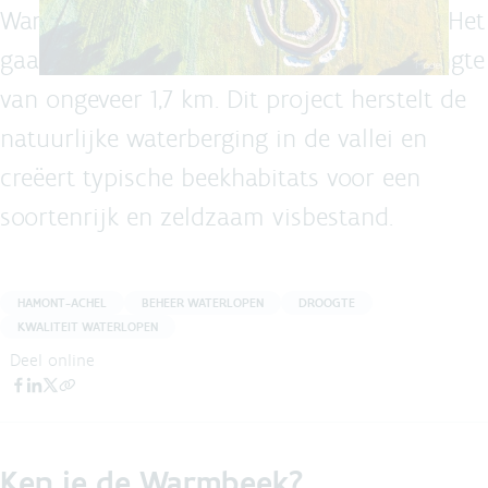
Warmbeek opnieuw door het landschap. Het
gaat om een hermeandering over een lengte
van ongeveer 1,7 km. Dit project herstelt de
natuurlijke waterberging in de vallei en
creëert typische beekhabitats voor een
soortenrijk en zeldzaam visbestand.
HAMONT-ACHEL
BEHEER WATERLOPEN
DROOGTE
KWALITEIT WATERLOPEN
Deel online
Ken je de Warmbeek?