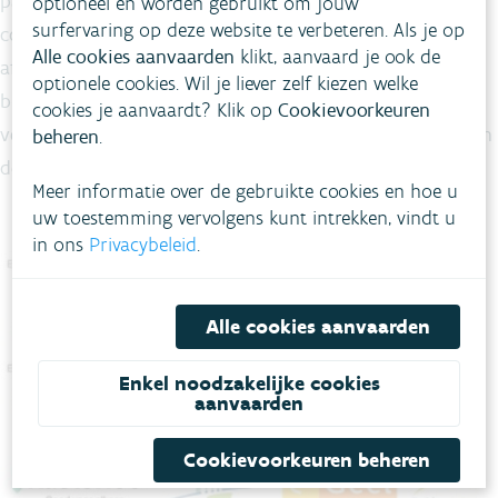
partners in coördinatie door de VMM. Het ging vaak om
optioneel en worden gebruikt om jouw
surfervaring op deze website te verbeteren. Als je op
constructies en infrastructuur waar de financiering voor
Alle cookies aanvaarden
klikt, aanvaard je ook de
afbraak ontbrak. Door verschillende kleinere projecten te
optionele cookies. Wil je liever zelf kiezen welke
bundelen en centraal te coördineren, kon alles efficiënter
cookies je aanvaardt? Klik op
Cookievoorkeuren
verlopen. Het initiatief was mogelijk dankzij middelen van
beheren
.
de Blue Deal.
Meer informatie over de gebruikte cookies en hoe u
uw toestemming vervolgens kunt intrekken, vindt u
in ons
Privacybeleid
.
Alle cookies aanvaarden
Enkel noodzakelijke cookies
aanvaarden
Cookievoorkeuren beheren