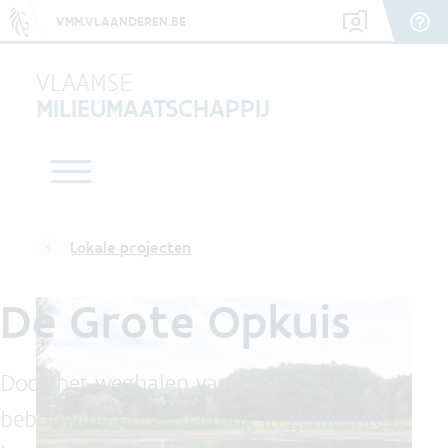
VMM.VLAANDEREN.BE
VLAAMSE
MILIEUMAATSCHAPPIJ
Lokale projecten
De Grote Opkuis
Door het weghalen van slecht gelegen
bebouwing en verharding in gemeentes