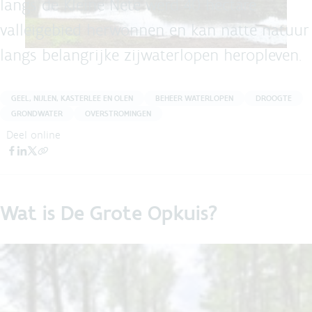
langs de Kleine Nete werd 40 hectare
valleigebied herwonnen en kan natte natuur
langs belangrijke zijwaterlopen heropleven.
GEEL, NIJLEN, KASTERLEE EN OLEN
BEHEER WATERLOPEN
DROOGTE
GRONDWATER
OVERSTROMINGEN
Deel online
Wat is De Grote Opkuis?