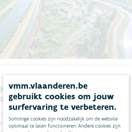
Valleiherstel Molenbeek-Bollaak in Emblem (Ranst) dankzij sloopt koterijen
vmm.vlaanderen.be
Meer efficiëntie door
gebruikt cookies om jouw
samenwerking
surfervaring te verbeteren.
‘De Grote Opkuis’ is een initiatief van de gebiedscoalitie
Sommige cookies zijn noodzakelijk om de website
Kleine Nete en werd uitgevoerd door diverse lokale
optimaal te laten functioneren. Andere cookies zijn