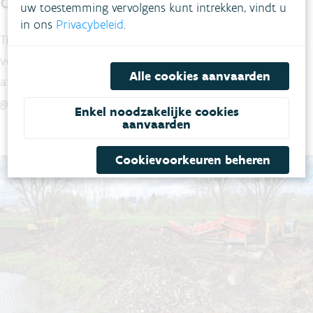
oeverbescherming
uw toestemming vervolgens kunt intrekken, vindt u
in ons
Privacybeleid
.
Tijdens de werken werden enkele oude koterijen van
voormalige weekendverblijven afgebroken. Het aanwezige
Alle cookies aanvaarden
afval dat doorheen de jaren werd opgestapeld in het
gebied werd vakkundig verwijderd.
Enkel noodzakelijke cookies
aanvaarden
Cookievoorkeuren beheren