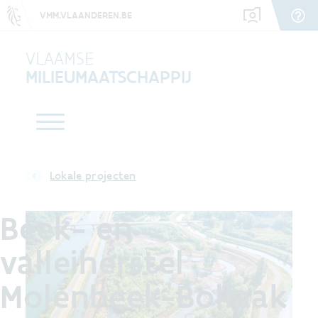
VMM.VLAANDEREN.BE
VLAAMSE
MILIEUMAATSCHAPPIJ
Lokale projecten
Beek- en
valleiherstel
Molenbeek-Bollaak