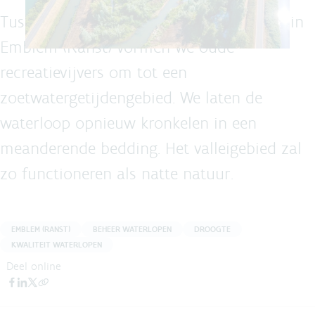
Tussen het Netekanaal en de Kleine Nete in
Emblem (Ranst) vormen we oude
recreatievijvers om tot een
zoetwatergetijdengebied. We laten de
waterloop opnieuw kronkelen in een
meanderende bedding. Het valleigebied zal
zo functioneren als natte natuur.
EMBLEM (RANST)
BEHEER WATERLOPEN
DROOGTE
KWALITEIT WATERLOPEN
Deel online