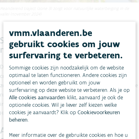
Meanderend traject (zone 3) zorgt voor natuurlijke waterberging in de
vallei (november 2024)
vmm.vlaanderen.be
Schijngetij zorgt voor natte
gebruikt cookies om jouw
natuur
surfervaring te verbeteren.
Door de aanwezigheid van een schijngetij van zo’n 40-50
Sommige cookies zijn noodzakelijk om de website
optimaal te laten functioneren. Andere cookies zijn
cm creëren de ingrepen ook natte natuur, meer bepaald
optioneel en worden gebruikt om jouw
zoetwatergetijdennatuur, natte graslanden en voedselrijke
surfervaring op deze website te verbeteren. Als je op
ruigten. Hierdoor draagt het project bij aan de
Alle cookies aanvaarden
klikt, aanvaard je ook de
instandhoudingsdoelstellingen van de Europese
optionele cookies. Wil je liever zelf kiezen welke
cookies je aanvaardt? Klik op
Cookievoorkeuren
Habitatrichtlijn.
beheren
.
Afbraakwerken en
Meer informatie over de gebruikte cookies en hoe u