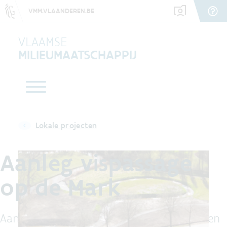
VMM.VLAANDEREN.BE
VLAAMSE
MILIEUMAATSCHAPPIJ
Lokale projecten
Aanleg vispassage
op de Mark
Aan de Laermolen in Hoogstraten migreren