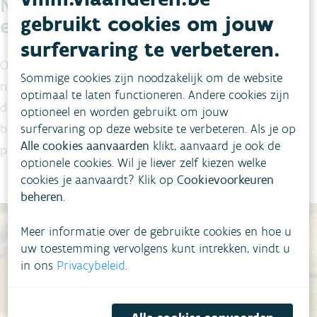
Nieuwe brug over de nevengeul
gebruikt cookies om jouw
en renovatie Molenbrug
surfervaring te verbeteren.
Over de vispassage, die de Molenstraat kruist, ligt een
Sommige cookies zijn noodzakelijk om de website
nieuwe brug. Daarnaast werd ook de bestaande brug bij
optimaal te laten functioneren. Andere cookies zijn
de Laermolen gerenoveerd met respect voor de historisch
optioneel en worden gebruikt om jouw
surfervaring op deze website te verbeteren. Als je op
beschermde kaaimuren. Zo kan ook zwaar transport
Alle cookies aanvaarden
klikt, aanvaard je ook de
probleemloos over de brug rijden.
optionele cookies. Wil je liever zelf kiezen welke
cookies je aanvaardt? Klik op
Cookievoorkeuren
beheren
.
Meer informatie over de gebruikte cookies en hoe u
uw toestemming vervolgens kunt intrekken, vindt u
in ons
Privacybeleid
.