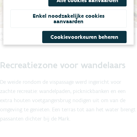
Alle cookies aanvaarden
Enkel noodzakelijke cookies
aanvaarden
Nieuwe brug (onder) en gerenoveerde brug (boven) over de nevengeul en
Cookievoorkeuren beheren
de Mark.
Recreatiezone voor wandelaars
De weide rondom de vispassage werd ingericht voor
zachte recreatie: wandelpaden, picknickbanken en een
extra houten voetgangersbrug nodigen uit om van de
omgeving te genieten. Een terras tot aan het water brengt
passanten dichter bij de Mark.