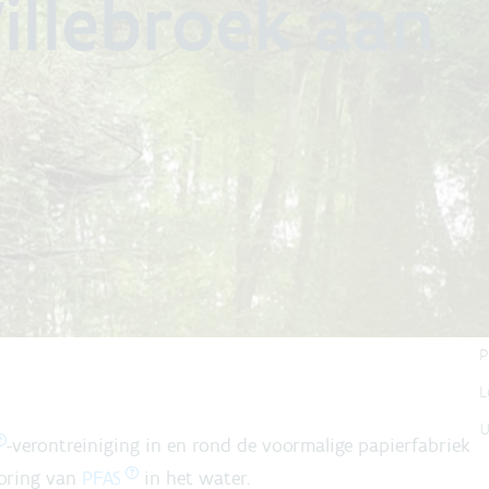
Willebroek aan
 PFAS-verontreiniging in en rond de site
ek aan te pakken en de omgeving te
P
S
Deel online
L
F
P
L
U
-verontreiniging in en rond de voormalige papierfabriek
toring van
PFAS
in het water.