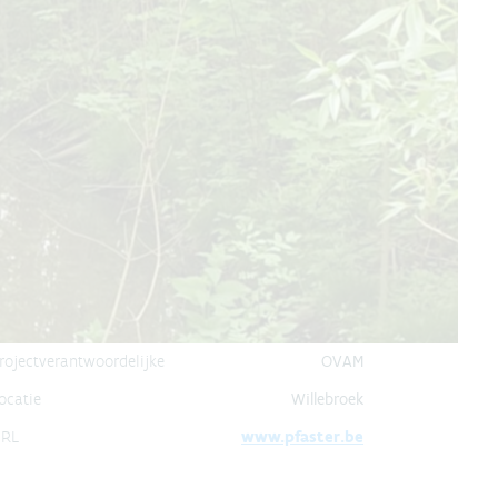
roject details
tatus
Lopend
ooptijd
30/09/2024 tot 30/09/2029
inanciering
Life Programme
rojectverantwoordelijke
OVAM
ocatie
Willebroek
RL
www.pfaster.be