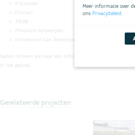
KULeuven
Meer informatie over d
Envisan
ons
Privacybeleid
.
TAUW
Provincie Antwerpen
Universiteit van Antwerpen
Samen streven we naar een schonere en veiligere leefomge
in het gebied.
Gerelateerde projecten