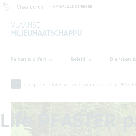
Vlaanderen
VMM.VLAANDEREN.BE
VLAAMSE
MILIEUMAATSCHAPPIJ
Feiten & cijfers
Beleid
Diensten 
Projecten
Internationale projecten
Life PFASTE
Life PFASTER 