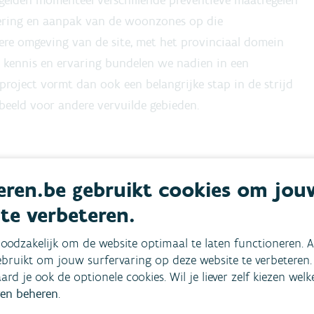
gelden momenteel verschillende preventieve maatregelen
ering en aanpak van de woonzones op die
ere omgeving van de site, met het provinciaal domein
e kennis en ervaring bundelen we nadien in een
 project vormt dan ook een belangrijke stap in de strijd
beeld voor andere vervuilde gebieden.
ren.be gebruikt cookies om jou
)
 te verbeteren.
oodzakelijk om de website optimaal te laten functioneren. A
bruikt om jouw surfervaring op deze website te verbeteren.
aard je ook de optionele cookies. Wil je liever zelf kiezen wel
en beheren
.