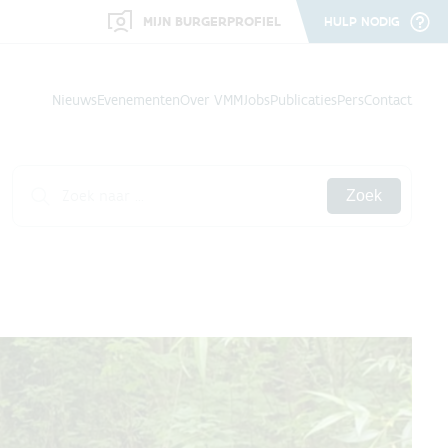
MIJN BURGERPROFIEL
HULP NODIG
Nieuws
Evenementen
Over VMM
Jobs
Publicaties
Pers
Contact
Zoek