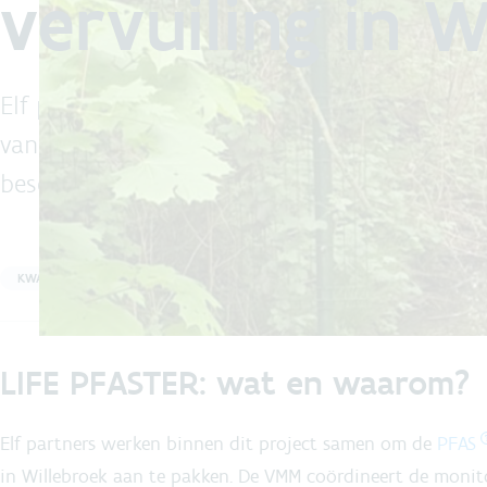
vervuiling in 
Elf partners slaan de handen in elkaar om de
van de voormalige papierfabriek in Willebro
beschermen.
KWALITEIT WATERLOPEN
WILLEBROEK
LIFE PFASTER: wat en waarom?
Elf partners werken binnen dit project samen om de
PFAS
in Willebroek aan te pakken. De VMM coördineert de moni