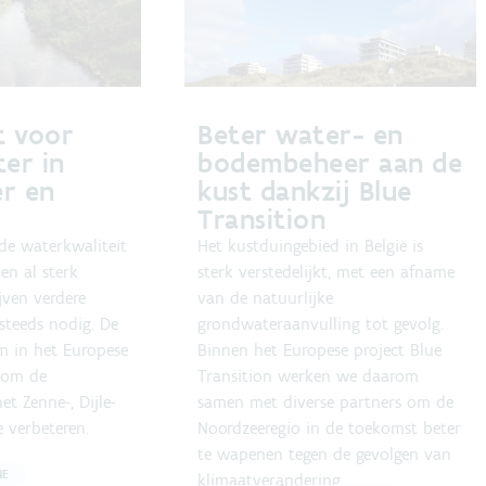
rt voor
Beter water- en
er in
bodembeheer aan de
er en
kust dankzij Blue
Transition
 de waterkwaliteit
Het kustduingebied in België is
en al sterk
sterk verstedelijkt, met een afname
jven verdere
van de natuurlijke
steeds nodig. De
grondwateraanvulling tot gevolg.
 in het Europese
Binnen het Europese project Blue
t om de
Transition werken we daarom
et Zenne-, Dijle-
samen met diverse partners om de
 verbeteren.
Noordzeeregio in de toekomst beter
te wapenen tegen de gevolgen van
NE
klimaatverandering.