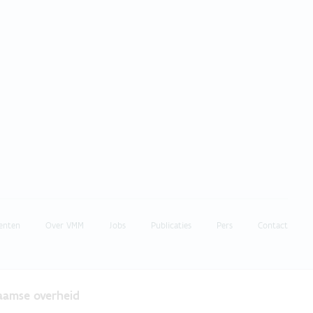
enten
Over VMM
Jobs
Publicaties
Pers
Contact
laamse overheid