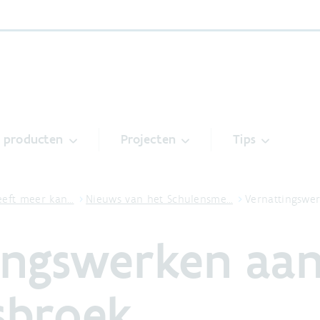
& producten
Projecten
Tips
geeft meer kan…
Nieuws van het Schulensme…
Vernattingswe
ingswerken aan
sbroek