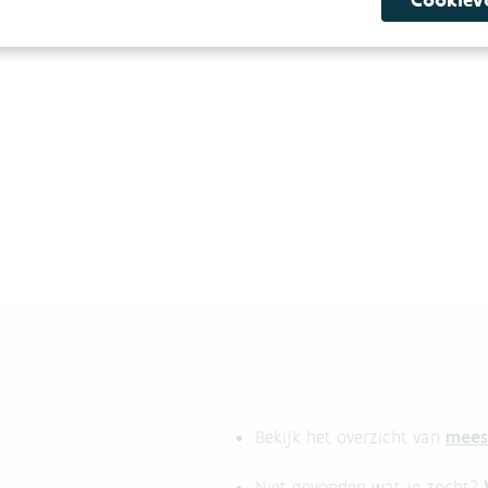
Cookiev
E-mail
l.
mees
Bekijk het overzicht van
Niet gevonden wat je zocht?