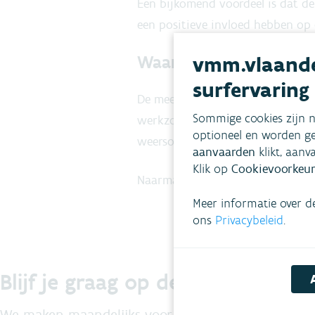
Een bijkomend voordeel is dat de 
een positieve invloed hebben op 
Waar werken we?
vmm.vlaande
surfervaring
De meeste werken vinden plaats 
Sommige cookies zijn n
werkzone vrijgemaakt van draadaf
optioneel en worden ge
weersomstandigheden later in he
aanvaarden
klikt, aanv
Klik op
Cookievoorkeur
Naarmate de werken vorderen, ku
Meer informatie over d
ons
Privacybeleid
.
Blijf je graag op de hoogte?
We maken maandelijks voor jou een selectie van de