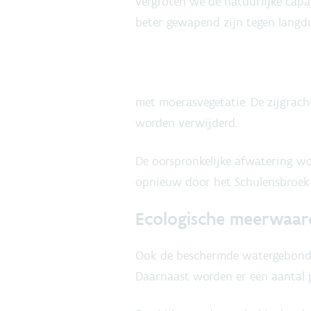
vergroten we de natuurlijke capa
beter gewapend zijn tegen langdu
met moerasvegetatie. De zijgrac
worden verwijderd.
De oorspronkelijke afwatering w
opnieuw door het Schulensbroek 
Ecologische meerwaar
Ook de beschermde watergebonden
Daarnaast worden er een aantal 