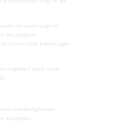
t grondwaterpeil stijgt en we
orden de oevers langs het
tot een plasberm
 structuren zoals kokerbruggen
jken omgekeerd zodat water
l.
ieuwe overlevingskansen.
en aangeplant.