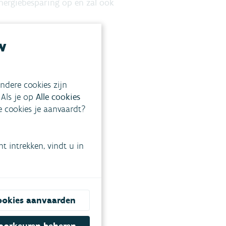
energiebesparing op en zal ook
w
kken. Momenteel wordt de
ndere cookies zijn
 bij drogere
 Als je op
Alle cookies
ke cookies je aanvaardt?
 worden.
 intrekken, vindt u in
ookies aanvaarden
BRIEF