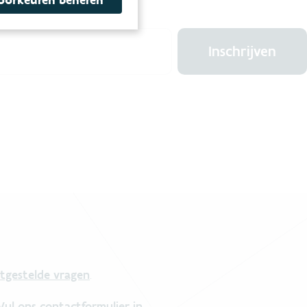
oorkeuren beheren
Inschrijven
tgestelde vragen
.
Vul ons contactformulier in
.