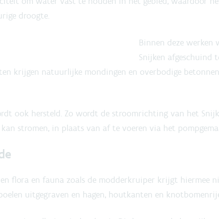
citeit om water vast te houden in het gebied, waardoor he
rige droogte.
Binnen deze werken w
Snijken afgeschuind 
hten krijgen natuurlijke mondingen en overbodige betonnen
ordt ook hersteld. Zo wordt de stroomrichting van het Sni
kan stromen, in plaats van af te voeren via het pompgemaa
de
 flora en fauna zoals de modderkruiper krijgt hiermee n
poelen uitgegraven en hagen, houtkanten en knotbomenrij