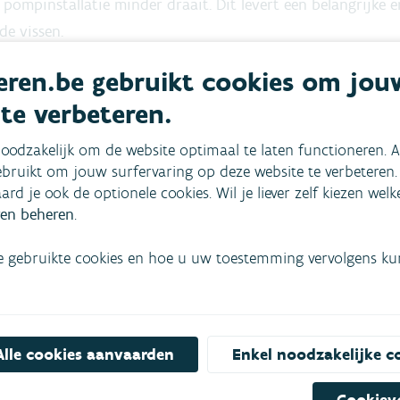
pompinstallatie minder draait. Dit levert een belangrijke 
de vissen.
ren.be gebruikt cookies om jou
 te verbeteren.
langs de zuidkant van de dijk tussen binnen- en buitenbe
oodzakelijk om de website optimaal te laten functioneren. A
sluitingen en begroeiing. De eigenlijke grondwerken zullen
bruikt om jouw surfervaring op deze website te verbeteren.
t voorjaar en in de loop van de zomer uitgevoerd worden.
aard je ook de optionele cookies. Wil je liever zelf kiezen wel
en beheren
.
nnen er tijdelijke omleidingen voor wandelpaden voorzien
e gebruikte cookies en hoe u uw toestemming vervolgens kunt
Alle cookies aanvaarden
Enkel noodzakelijke c
SCHRIJF JE IN OP DE NIEUWS
 belangrijkste