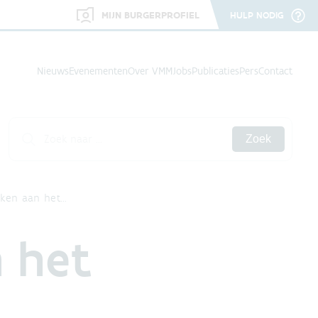
MIJN BURGERPROFIEL
HULP NODIG
Nieuws
Evenementen
Over VMM
Jobs
Publicaties
Pers
Contact
Zoek
rken aan het…
 het