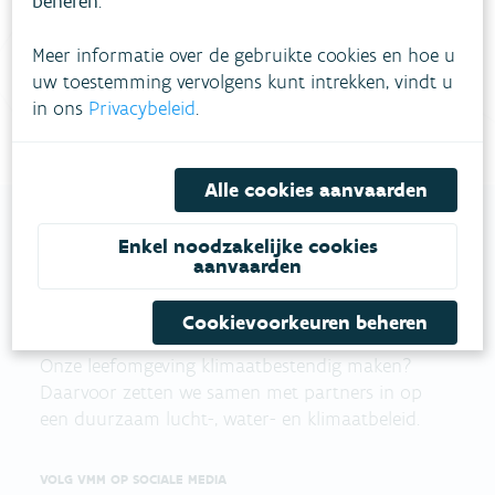
beheren
.
Vul ons
Niet gevonden wat je zocht?
contactformulier in
.
Meer informatie over de gebruikte cookies en hoe u
uw toestemming vervolgens kunt intrekken, vindt u
Bel gratis 1700
in ons
Privacybeleid
.
Alle cookies aanvaarden
Enkel noodzakelijke cookies
aanvaarden
VLAAMSE
MILIEUMAATSCHAPPIJ
Cookievoorkeuren beheren
Onze leefomgeving klimaatbestendig maken?
Daarvoor zetten we samen met partners in op
een duurzaam lucht-, water- en klimaatbeleid.
VOLG VMM OP SOCIALE MEDIA