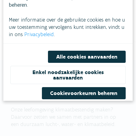
beheren
.
Vul ons
Niet gevonden wat je zocht?
Meer informatie over de gebruikte cookies en hoe u
contactformulier in
.
uw toestemming vervolgens kunt intrekken, vindt u
in ons
Privacybeleid
.
Bel gratis 1700
Alle cookies aanvaarden
Enkel noodzakelijke cookies
aanvaarden
VLAAMSE
Cookievoorkeuren beheren
MILIEUMAATSCHAPPIJ
Onze leefomgeving klimaatbestendig maken?
Daarvoor zetten we samen met partners in op
een duurzaam lucht-, water- en klimaatbeleid.