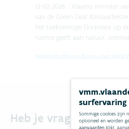
12-02-2026 - Vlaams minister v
van de Green Deal Klimaatbeste
het toekomstige Dorpsbos op de
ruimte geeft aan natuur, ontmoet
Persbericht_Minister_Brouns_plant_derde
vmm.vlaande
surfervaring
Sommige cookies zijn n
Heb je vragen?
optioneel en worden ge
aanvaarden
klikt, aanv