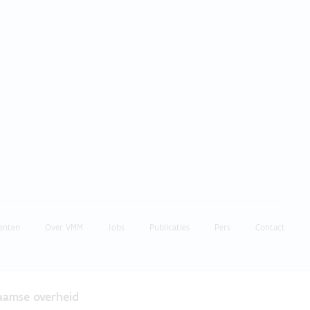
enten
Over VMM
Jobs
Publicaties
Pers
Contact
laamse overheid