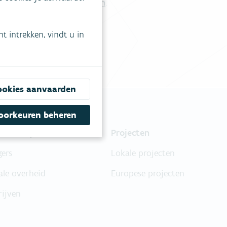
Vul ons contactformulier in
.
 intrekken, vindt u in
ookies aanvaarden
oorkeuren beheren
nsten & producten
Projecten
gers
Lokale projecten
ale overheid
Europese projecten
rijven