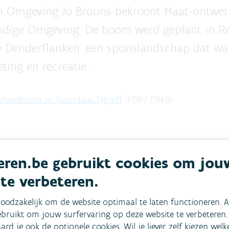
an Omgeving Jo Brouns bekroont Maat-ontwe
ndige Omgeving. De boom werd geplant in Ro
 Denderflanken: een sponslandschap dat wate
ing en recreatie.
_Wisselboom_in_Roosdaal_TW.pdf
(
PDF
/
179
KB
)
ren.be gebruikt cookies om jou
 te verbeteren.
oodzakelijk om de website optimaal te laten functioneren. A
mees
Bekijk het overzicht van
bruikt om jouw surfervaring op deze website te verbeteren.
aard je ook de optionele cookies. Wil je liever zelf kiezen wel