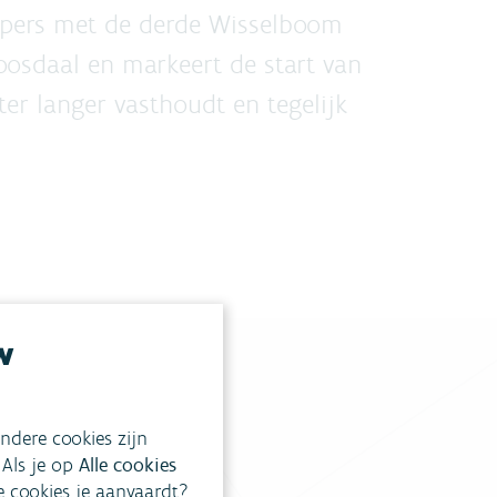
rpers met de derde Wisselboom
osdaal en markeert de start van
r langer vasthoudt en tegelijk
w
ndere cookies zijn
tgestelde vragen
.
 Als je op
Alle cookies
ke cookies je aanvaardt?