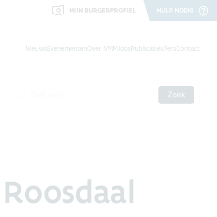
MIJN BURGERPROFIEL
HULP NODIG
Nieuws
Evenementen
Over VMM
Jobs
Publicaties
Pers
Contact
Zoek
 Roosdaal