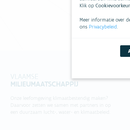
Klik op
Cookievoorkeur
Meer informatie over d
ons
Privacybeleid
.
VLAAMSE
MILIEUMAATSCHAPPIJ
Onze leefomgeving klimaatbestendig maken?
Daarvoor zetten we samen met partners in op
een duurzaam lucht-, water- en klimaatbeleid.