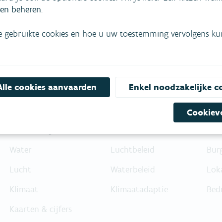
Niet gevonden wat je zocht?
en beheren
.
Bel gratis 1700
e gebruikte cookies en hoe u uw toestemming vervolgens kunt
Alle cookies aanvaarden
Enkel noodzakelijke c
Cookiev
Feiten & cijfers
Beleid
Die
Water
Luchtbeleid
Bur
Lucht
Waterbeleid
Lok
Klimaat
Klimaatadaptie
Bed
Kaarten & cijfers