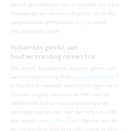
dat het gemodelleerde aantal inwoners dat werd
blootgesteld aan een overschrijding van de NO
2
jaargemiddelde grenswaarde in 2022 verder
reduceerde tot 0,013%.
Polluenten gelinkt aan
houtverbranding nemen toe
Wat betreft de polluenten die sterk gelinkt zijn
aan houtverbranding (PAK’s,
organische massa
in fijn stof en bepaalde roetfracties) zagen we in
2022 een stijging. Vooral bij de PAK’s was de
toename het sterkst waarbij benzo(a)pyreen
gemiddeld toenam met meer dan 50% t.o.v. 2019.
Wat betreft
black carbon
en PM
zien we dat
10
de concentraties door houtverbranding in 2022