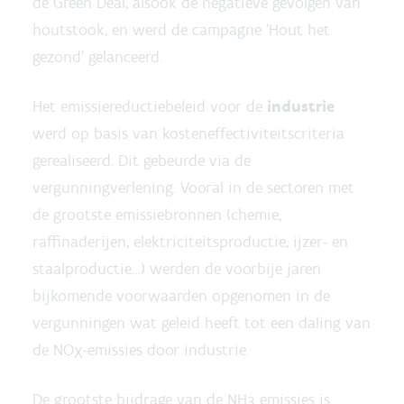
de Green Deal, alsook de negatieve gevolgen van
houtstook, en werd de campagne ‘Hout het
gezond’ gelanceerd.
Het emissiereductiebeleid voor de
industrie
werd op basis van kosteneffectiviteitscriteria
gerealiseerd. Dit gebeurde via de
vergunningverlening. Vooral in de sectoren met
de grootste emissiebronnen (chemie,
raffinaderijen, elektriciteitsproductie, ijzer- en
staalproductie…) werden de voorbije jaren
bijkomende voorwaarden opgenomen in de
vergunningen wat geleid heeft tot een daling van
de NO
-emissies door industrie.
X
De grootste bijdrage van de NH
emissies is
3