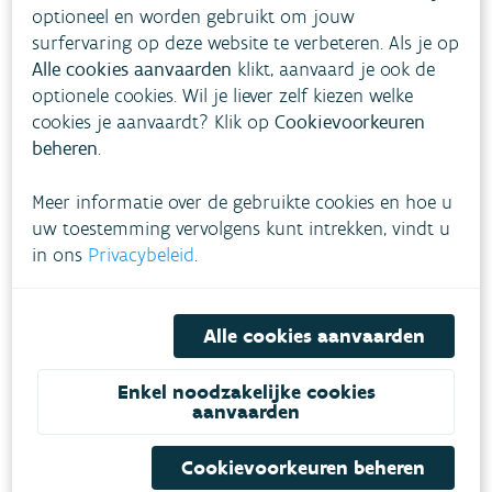
ervoor zorgen dat er minder diesels rondrijden,
optioneel en worden gebruikt om jouw
zoals de lage emissiezones en de
surfervaring op deze website te verbeteren. Als je op
Alle cookies aanvaarden
klikt, aanvaard je ook de
verkeersbelastingen, hebben duidelijk effect. In
optionele cookies. Wil je liever zelf kiezen welke
2022 is het aandeel diesels in de nieuwverkoop
cookies je aanvaardt? Klik op
Cookievoorkeuren
17%. Zero-emissiewagens vinden stilaan hun weg.
beheren
.
Van de nieuw verkochte wagens is 12% een zero-
Meer informatie over de gebruikte cookies en hoe u
emissiewagen waarvan het grootste aandeel
uw toestemming vervolgens kunt intrekken, vindt u
bedrijfswagens zijn. Toch rijdt er nog een groot
in ons
Privacybeleid
.
aantal diesel- en benzinewagens rond op onze
wegen. Een deel hiervan heeft zeer hoge emissies.
Een proefproject met remote sensing in 2019
Alle cookies aanvaarden
toonde het potentieel aan van die techniek ter
Enkel noodzakelijke cookies
ondersteuning van de aanpak van verhoogde
aanvaarden
voertuigemissies en bevestigde de hoge
praktijkemissies van dieselvoertuigen, waaronder
Cookievoorkeuren beheren