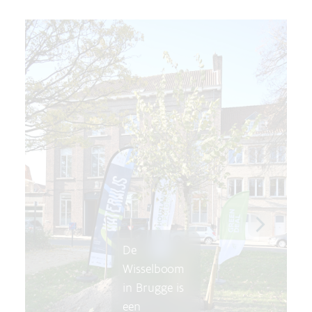
De
Wisselboom
in Brugge is
een