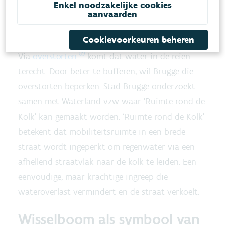
Enkel noodzakelijke cookies
zwemmen in de zwemzone aan de Langerei.
aanvaarden
Cookievoorkeuren beheren
Bij hevige regen stijgt het waterpeil in de riolen.
Via
overstorten
komt dat water in de reien
terecht. Door beter te bufferen, wil Brugge die
overstorten beperken. Stad Brugge onderzoekt
samen met Waterland vzw waar ‘Ruimte rond de
Kolk’ kan gemaakt worden. ‘Ruimte rond de Kolk’
betekent dat mobiliteitsruimte in een brede
straat wordt ingeperkt om regenwater via een
afhellend straatvlak naar de kolk te leiden. Een
eenvoudige, maar krachtige ingreep die
wateroverlast vermindert en de straat verkoelt.
Wisselboom als symbool van