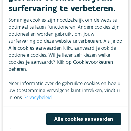
surfervaring te verbeteren.
in een 'digital twin' van het watersysteem. Zo
kunnen simulaties gemaakt worden en kan het
Sommige cookies zijn noodzakelijk om de website
beheer nog beter afgestemd worden op de noden
optimaal te laten functioneren. Andere cookies zijn
van de stad. Met stuwen kan Stad Brugge het
optioneel en worden gebruikt om jouw
surfervaring op deze website te verbeteren. Als je op
waterpeil van de reien sturen. Zo houdt de stad
Alle cookies aanvaarden
klikt, aanvaard je ook de
voldoende voorraad aan om bomen en planten
optionele cookies. Wil je liever zelf kiezen welke
van water te voorzien, zelfs in droge periodes.
cookies je aanvaardt? Klik op
Cookievoorkeuren
beheren
.
Waterkwaliteit en
kwantiteit
Meer informatie over de gebruikte cookies en hoe u
uw toestemming vervolgens kunt intrekken, vindt u
Naast infiltratie en buffering, focust Brugge ook
in ons
Privacybeleid
.
op waterkwaliteit. Een ander onderdeel van het
project Waterwijs - Blue4Green is het zuiveren
Alle cookies aanvaarden
van het water in de Brugse reien met planten en
micro-organismen. Het doel? Volgend jaar veilig