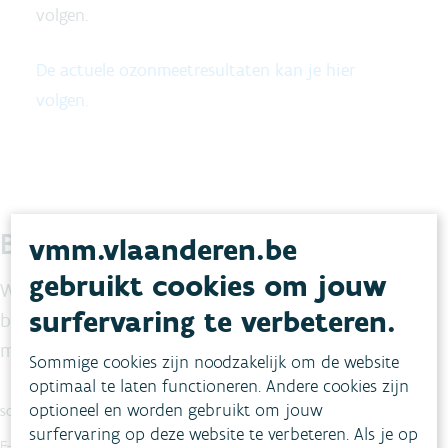
volgen.
De actuele ozonmeetresultaten kan je hier
volgen.
Blijf je graag op de hoogte?
vmm.vlaanderen.be
gebruikt cookies om jouw
We maken maandelijks voor jou een selectie van de
surfervaring te verbeteren.
belangrijkste nieuwsberichten op maat van de
milieuprofessional.
Sommige cookies zijn noodzakelijk om de website
optimaal te laten functioneren. Andere cookies zijn
optioneel en worden gebruikt om jouw
SCHRIJF JE IN OP DE NIEUWSBRIEF
surfervaring op deze website te verbeteren. Als je op
E-mail