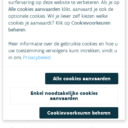
surfervaring op deze website te verbeteren. Als je op
een Vlaams kader
Alle cookies aanvaarden
klikt, aanvaard je ook de
optionele cookies. Wil je liever zelf kiezen welke
cookies je aanvaardt? Klik op
Cookievoorkeuren
beheren
.
Meer informatie over de gebruikte cookies en hoe u
uw toestemming vervolgens kunt intrekken, vindt u
in ons
Privacybeleid
.
Alle cookies aanvaarden
Enkel noodzakelijke cookies
aanvaarden
FOTO: Michiel Van Peteghem, VMM-Afdelingshoofd
Cookievoorkeuren beheren
Lucht, ondertekent de intentieverklaring