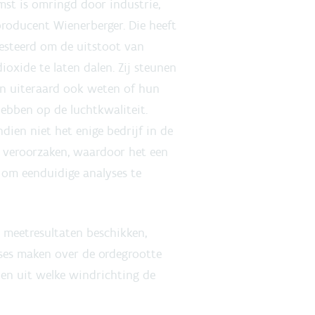
st is omringd door industrie,
oducent Wienerberger. Die heeft
vesteerd om de uitstoot van
oxide te laten dalen. Zij steunen
n uiteraard ook weten of hun
hebben op de luchtkwaliteit.
dien niet het enige bedrijf in de
 veroorzaken, waardoor het een
om eenduidige analyses te
 meetresultaten beschikken,
ses maken over de ordegrootte
 en uit welke windrichting de