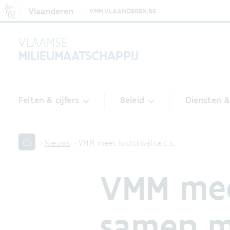
Vlaanderen
VMM.VLAANDEREN.BE
VLAAMSE
MILIEUMAATSCHAPPIJ
Feiten & cijfers
Beleid
Diensten 
Nieuws
VMM meet luchtkwaliteit s…
VMM mee
samen m