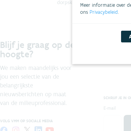
dorpskern te verbeteren.
Meer informatie over d
ons
Privacybeleid
.
Blijf je graag op de
hoogte?
We maken maandelijks voor
jou een selectie van de
belangrijkste
nieuwsberichten op maat
SCHRIJF JE IN 
van de milieuprofessional.
E-mail
VOLG VMM OP SOCIALE MEDIA