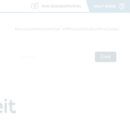
MIJN BURGERPROFIEL
HULP NODIG
Nieuws
Evenementen
Over VMM
Jobs
Publicaties
Pers
Contact
Zoek
it