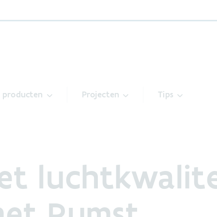
& producten
Projecten
Tips
t luchtkwalite
et Rumst