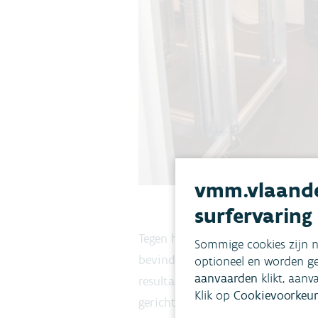
vmm.vlaande
surfervaring
Tegen het einde van het jaar rap
Sommige cookies zijn n
bevindingen aan de gemeente. Af
optioneel en worden ge
aanvaarden
klikt, aanv
resultaat kan de gemeente, met 
Klik op
Cookievoorkeur
gericht actie ondernemen om de l