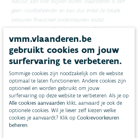
natuur, kan niet blijven duren. Vlaanderen is zelf
geen rioolbeheerder en kan dus enkel de lokale
besturen financieel ondersteunen zodat
investeringen sneller plaatsvinden. De budgetten
vmm.vlaanderen.be
die we daarvoor uittrokken de voorbije jaren
gebruikt cookies om jouw
waren nog nooit zo hoog. Maar, we blijven ook
kijken ook naar de lokale bestuurders om een
surfervaring te verbeteren.
versnelling hoger te schakelen. Ook zij moeten
Sommige cookies zijn noodzakelijk om de website
een tandje bijsteken om een goede
optimaal te laten functioneren. Andere cookies zijn
waterkwaliteit en gezond leefmilieu te
optioneel en worden gebruikt om jouw
garanderen in het belang van hun inwoners
”,
surfervaring op deze website te verbeteren. Als je op
Alle cookies aanvaarden
besluit minister Demir.
klikt, aanvaard je ook de
optionele cookies. Wil je liever zelf kiezen welke
cookies je aanvaardt? Klik op
Cookievoorkeuren
In de provincie Antwerpen gaat het om 57
beheren
.
projecten voor een bedrag van 43.901.731 euro.